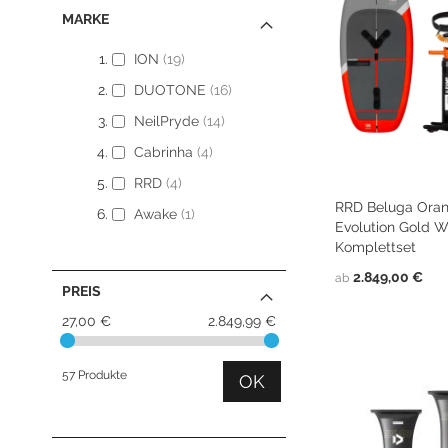
MARKE
Neoprenanzüge Fullsuit
Caps
Neoprenanzüge Steamer
Bikinis
ION
19
Neoprenanzüge Shorty
Ponchos
DUOTONE
16
Neopren Hoodies & Jacken
NeilPryde
14
Neopren Tops
Cabrinha
4
Rashguards & Wetshirts
RRD
4
Thermoshirts & Hosen
RRD Beluga Orang
Awake
1
Evolution Gold W
Komplettset
2.849,00 €
ab
PREIS
ZUR
ZUR
In den Warenkorb legen
In den Warenkorb legen
ZUR
ZUR
WUNSCHLISTE
WUNSCHLISTE
In den Warenkorb legen
In den Warenkorb legen
27,00 €
2.849,99 €
WUNSCHLISTE
WUNSCHLISTE
HINZUFÜGEN
HINZUFÜGEN
HINZUFÜGEN
HINZUFÜGEN
57 Produkte
OK