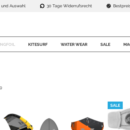
t und Auswahl
30 Tage Widerrufsrecht
Bestprei
NGFOIL
KITESURF
WATER WEAR
SALE
MA
ngfoil Komplettsets
Kite Sets
ACCESSOIRES
E-Life
SPECIALS
ng
ngs
Kites
E-Surf
uit
Neopren Schuhe
Waterwear 
ngfoil Foils
Kiteboards
Foil
rty
Neopren Handschuhe
ngfoil Boards
Bars
Kitesurf
irts
Helme
9
ngfoil Trapeze
Bindungen
SUP
Beanies
ngfoil Zubehör
Trapeze
Waterwear
Hoods
SALE
ngfoil Outlet
KITESURF FOIL
Windsurf
Prallschutzwesten
mpfoil
Outlet
Kitefoil Komplettsets
Kitefoil Foils