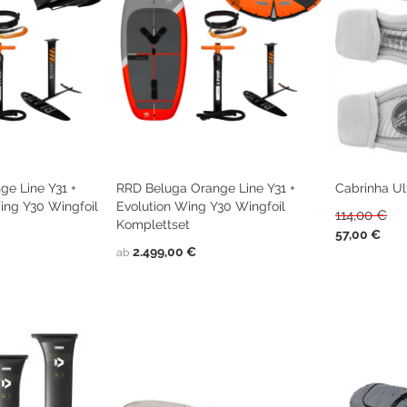
Kitefoil Boards
e Line Y31 +
RRD Beluga Orange Line Y31 +
Cabrinha Ult
ing Y30 Wingfoil
Evolution Wing Y30 Wingfoil
114,00 €
Komplettset
Sonderpreis
57,00 €
2.499,00 €
ab