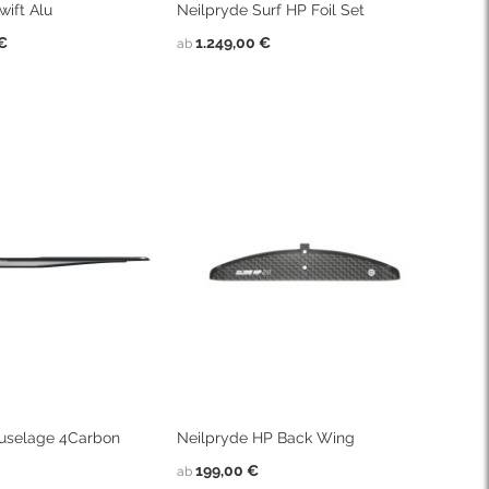
wift Alu
Neilpryde Surf HP Foil Set
 €
1.249,00 €
ab
Fuselage 4Carbon
Neilpryde HP Back Wing
199,00 €
ab