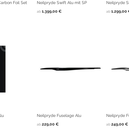
Carbon Foil Set
Neilpryde Swift Alu mit SP
Neilpryde S
1.399,00 €
1.299,00
ab
ab
lu
Neilpryde Fuselage Alu
Neilpryde 
229,00 €
249,00 €
ab
ab