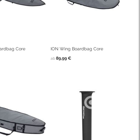
oardbag Core
ION Wing Boardbag Core
89,99 €
ab