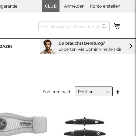
sgarantie
CLUB
Anmelden
Konto erstellen
Mein W
Suche
Suche
Du brauchst Beratung?
GAZIN
Experten wie Dominik helfen dir
BERATUNG
Sales
Neopren Kaufberater
In
Sortieren nach
absteig
Reihenf