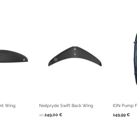
ont Wing
Neilpryde Swift Back Wing
ION Pump F
249,00 €
149,99 €
ab