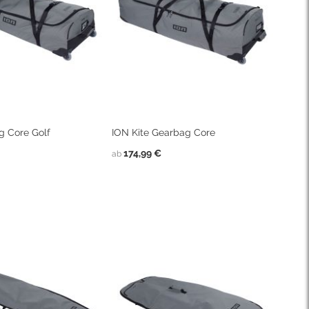
g Core Golf
ION Kite Gearbag Core
174,99 €
ab