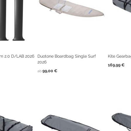
im 2.0 D/LAB 2026
Duotone Boardbag Single Surf
Kite Gearba
2026
169,99 €
99,00 €
ab