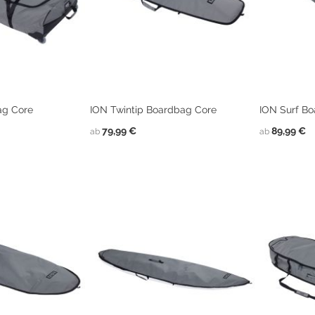
ag Core
ION Twintip Boardbag Core
ION Surf B
79,99 €
89,99 €
ab
ab