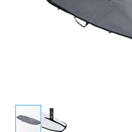
Neoprenanzüge Fullsuit
Caps
Neoprenanzüge Steamer
Bikinis
Neoprenanzüge Shorty
Ponchos
Neopren Hoodies & Jacken
Neopren Tops
Rashguards & Wetshirts
Thermoshirts & Hosen