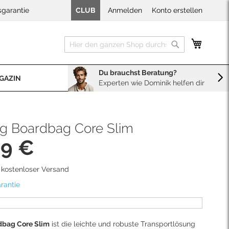
sgarantie
CLUB
Anmelden
Konto erstellen
Mein W
Suche
Suche
Du brauchst Beratung?
GAZIN
Experten wie Dominik helfen dir
BERATUNG
Sales
Neopren Kaufberater
g Boardbag Core Slim
99 €
d kostenloser Versand
rantie
bag Core Slim
ist die leichte und robuste Transportlösung