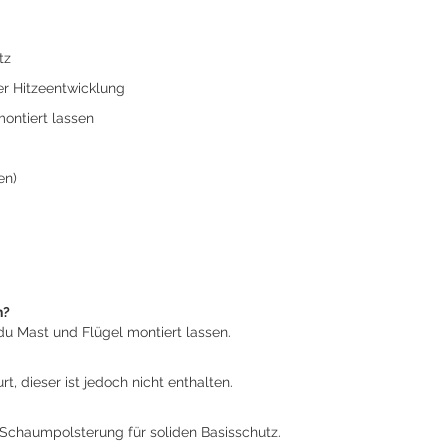
tz
er Hitzeentwicklung
montiert lassen
en)
n?
du Mast und Flügel montiert lassen.
t, dieser ist jedoch nicht enthalten.
Schaumpolsterung für soliden Basisschutz.