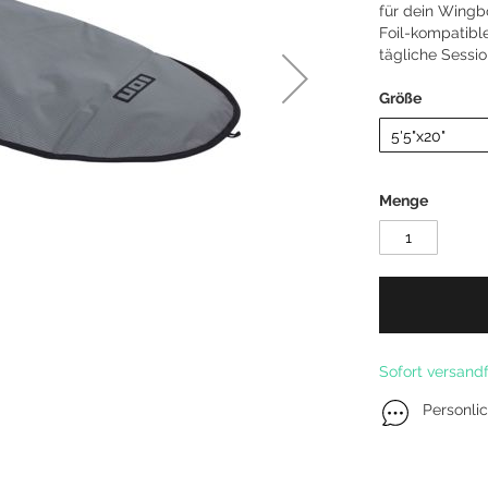
für dein Wingb
Kitefoil Boards
Foil-kompatible
tägliche Sessi
Größe
Menge
Sofort versandf
Personli