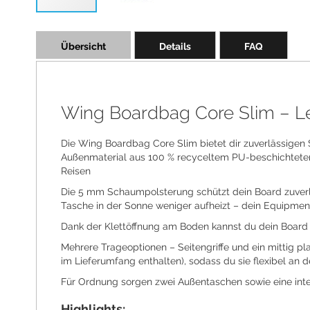
Skip
to
Übersicht
Details
FAQ
the
beginning
of
the
images
Wing Boardbag Core Slim – Le
gallery
Die Wing Boardbag Core Slim bietet dir zuverlässigen 
Außenmaterial aus 100 % recyceltem PU-beschichtetem
Reisen
Die 5 mm Schaumpolsterung schützt dein Board zuverläs
Tasche in der Sonne weniger aufheizt – dein Equipment
Dank der Klettöffnung am Boden kannst du dein Board i
Mehrere Trageoptionen – Seitengriffe und ein mittig pla
im Lieferumfang enthalten), sodass du sie flexibel an 
Für Ordnung sorgen zwei Außentaschen sowie eine integri
Highlights: