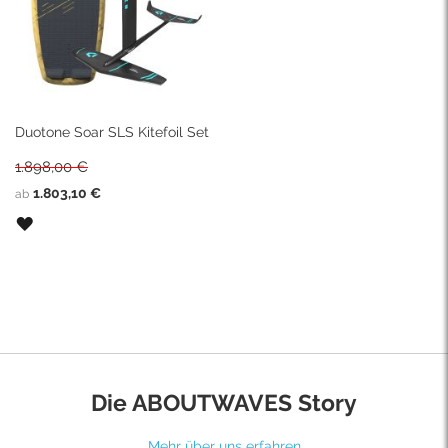
Duotone Soar SLS Kitefoil Set
1.898,00 €
1.803,10 €
ab
ZUR
WUNSCHLISTE
HINZUFÜGEN
Die ABOUTWAVES Story
Mehr über uns erfahren