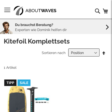
Direkt
zum
Such
Me
Inhalt
Du brauchst Beratung?
Experten wie Dominik helfen dir
Kitefoil Komplettsets
In
Sortieren nach
abs
Rei
1
Artikel
TIPP
SALE