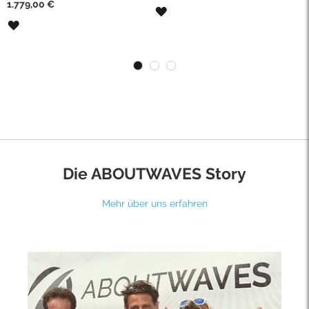
Sonderpreis
1.779,00 €
ZUR
ZUR
WUNSCHLISTE
WUNSCHLISTE
HINZUFÜGEN
HINZUFÜGEN
Die ABOUTWAVES Story
Mehr über uns erfahren