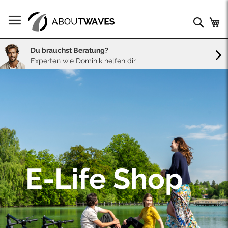
Direkt
zum
Such
Me
Inhalt
Du brauchst Beratung?
Experten wie Dominik helfen dir
E-Life Shop