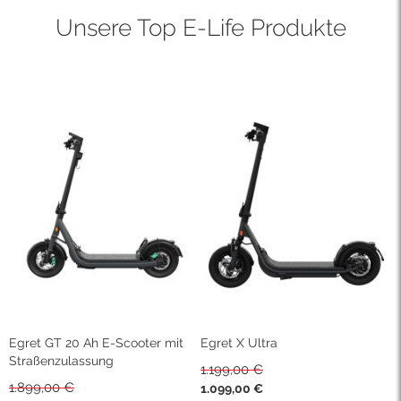
Unsere Top E-Life Produkte
Egret GT 20 Ah E-Scooter mit
Egret X Ultra
E
Straßenzulassung
1.199,00 €
1
1.899,00 €
Sonderpreis
S
1.099,00 €
9