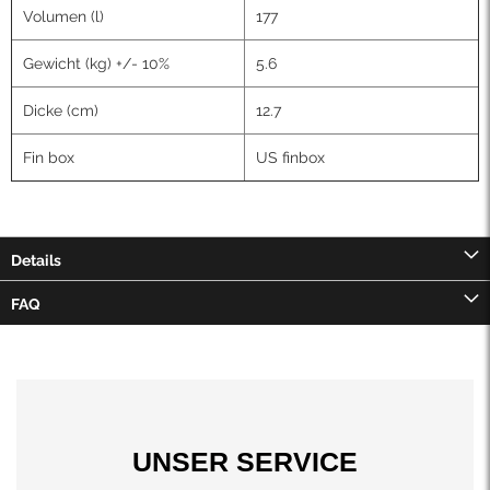
Volumen (l)
177
Gewicht (kg) +/- 10%
5.6
Dicke (cm)
12.7
Fin box
US finbox
Details
FAQ
UNSER SERVICE