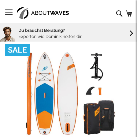
Direkt
zum
Such
Me
Inhalt
Du brauchst Beratung?
Experten wie Dominik helfen dir
Skip
SALE
to
the
end
of
the
images
gallery