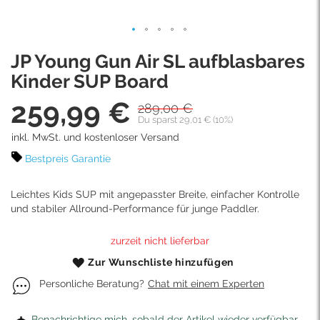
Skip
JP Young Gun Air SL aufblasbares
to
the
Kinder SUP Board
beginning
259,99 €
of
289,00 €
Sonderpreis
the
Du sparst 29,01 € (10%)
images
inkl. MwSt. und kostenloser Versand
gallery
Bestpreis Garantie
Leichtes Kids SUP mit angepasster Breite, einfacher Kontrolle
und stabiler Allround-Performance für junge Paddler.
zurzeit nicht lieferbar
Zur Wunschliste hinzufügen
Personliche Beratung?
Chat mit einem Experten
Benachrichtige mich, sobald der Artikel wieder verfügbar