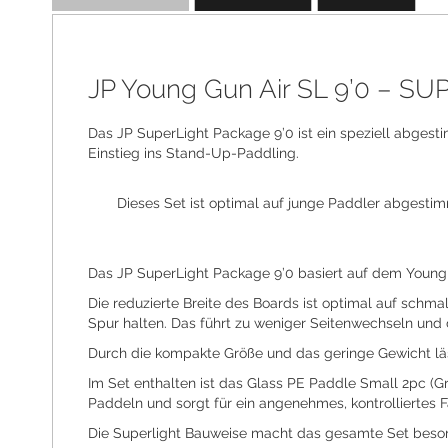
the
images
gallery
JP Young Gun Air SL 9’0 – SUP
Das JP SuperLight Package 9’0 ist ein speziell abgesti
Einstieg ins Stand-Up-Paddling.
Dieses Set ist optimal auf junge Paddler abgesti
Das JP SuperLight Package 9’0 basiert auf dem Young G
Die reduzierte Breite des Boards ist optimal auf schm
Spur halten. Das führt zu weniger Seitenwechseln und
Durch die kompakte Größe und das geringe Gewicht lä
Im Set enthalten ist das Glass PE Paddle Small 2pc (Grö
Paddeln und sorgt für ein angenehmes, kontrolliertes F
Die Superlight Bauweise macht das gesamte Set besonde