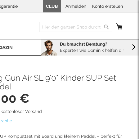
sgarantie
CLUB
Anmelden
Konto erstellen
Mein W
Suche
Suche
Du brauchst Beratung?
GAZIN
Experten wie Dominik helfen dir
BERATUNG
Sales
Neopren Kaufberater
 Gun Air SL 9'0" Kinder SUP Set
ddel
,00 €
d kostenloser Versand
rantie
SUP Komplettset mit Board und kleinem Paddel – perfekt für