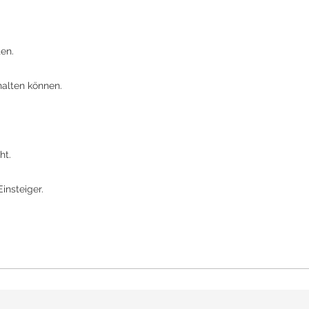
en.
halten können.
ht.
insteiger.