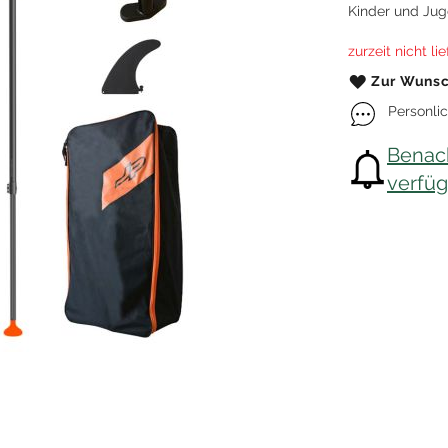
Kinder und Juge
Kitefoil Boards
zurzeit nicht li
Zur Wunsc
Personli
Benach
verfügb