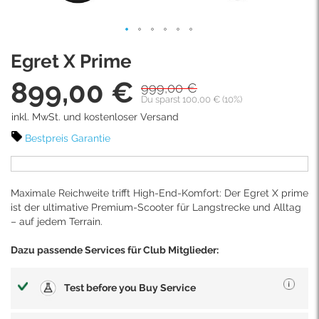
Skip
Egret X Prime
to
the
899,00 €
999,00 €
Sonderpreis
beginning
Du sparst 100,00 € (10%)
of
inkl. MwSt. und kostenloser Versand
the
images
Bestpreis Garantie
gallery
Maximale Reichweite trifft High-End-Komfort: Der Egret X prime
ist der ultimative Premium-Scooter für Langstrecke und Alltag
– auf jedem Terrain.
Dazu passende Services für Club Mitglieder:
Test before you Buy Service