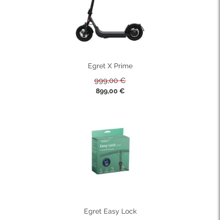
Egret X Prime
999,00 €
Sonderpreis
899,00 €
Egret Easy Lock