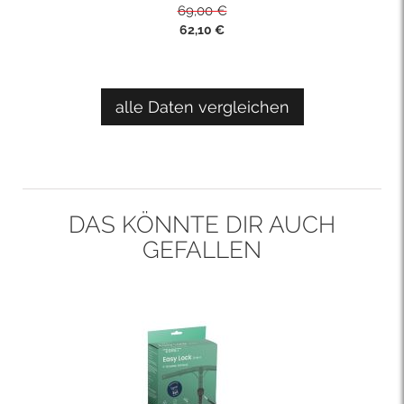
69,00 €
Sonderpreis
62,10 €
alle Daten vergleichen
DAS KÖNNTE DIR AUCH
GEFALLEN