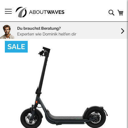
Direkt
zum
Such
Me
Inhalt
Du brauchst Beratung?
Experten wie Dominik helfen dir
Skip
SALE
to
the
end
of
the
images
gallery