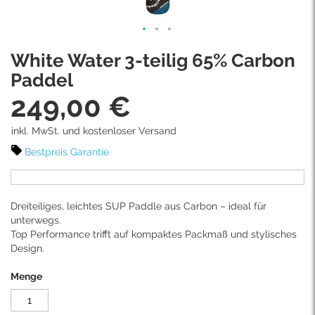
Skip
White Water 3-teilig 65% Carbon
to
the
Paddel
beginning
249,00 €
of
the
images
inkl. MwSt. und kostenloser Versand
gallery
Bestpreis Garantie
Dreiteiliges, leichtes SUP Paddle aus Carbon – ideal für
unterwegs.
Top Performance trifft auf kompaktes Packmaß und stylisches
Design.
Menge