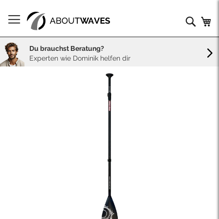
Direkt
zum
Such
Me
Inhalt
Du brauchst Beratung?
Experten wie Dominik helfen dir
Skip
to
the
end
of
the
images
gallery