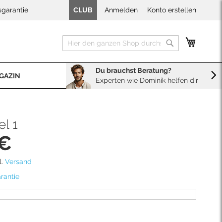
sgarantie
CLUB
Anmelden
Konto erstellen
Mein W
Suche
Suche
Du brauchst Beratung?
GAZIN
Experten wie Dominik helfen dir
BERATUNG
Sales
Neopren Kaufberater
el 1
 €
l.
Versand
rantie