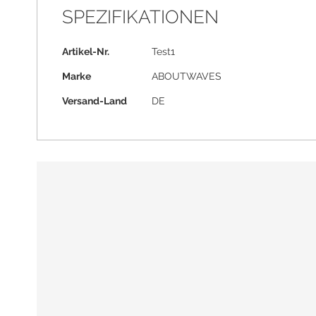
the
SPEZIFIKATIONEN
images
gallery
Mehr
Artikel-Nr.
Test1
Informationen
Marke
ABOUTWAVES
Versand-Land
DE