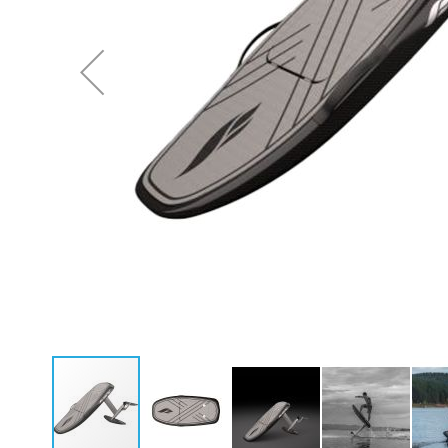
Neoprenanzüge Fullsuit
Caps
Neoprenanzüge Steamer
Bikinis
Neoprenanzüge Shorty
Ponchos
Neopren Hoodies & Jacken
Neopren Tops
Rashguards & Wetshirts
Thermoshirts & Hosen