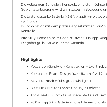
Die Vollcarbon-Sandwich-Konstruktion bietet höchste S
Gewichtsverlagerung wird unmittelbar in Bewegung um
Die leistungsstarke Batterie (58,8 V / 44,8 Ah) bietet 
2,5 Stunden.
In Kombination mit dem präzise abgestimmten Foil-Sys
Kontrolle.
Alle SiFly-Boards sind mit der intuitiven SiFly App ko
EU gefertigt, inklusive 2-Jahres-Garantie.
Highlights:
Vollcarbon-Sandwich-Konstruktion – leicht, robus
Kompaktes Board-Design (142 × 64 cm / 75 L) – pe
Bis zu 45 km/h Höchstgeschwindigkeit
Bis zu 120 Minuten Fahrzeit bei 2,5 h Ladezeit
Anti-Dive-Hull-Form für saubere Starts und prä
58,8 V / 44,8 Ah Batterie – hohe Effizienz und st