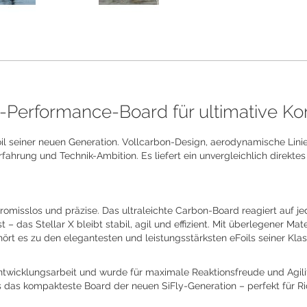
h-Performance-Board für ultimative Kon
Foil seiner neuen Generation. Vollcarbon-Design, aerodynamische Lini
ahrung und Technik-Ambition. Es liefert ein unvergleichlich direkte
promisslos und präzise. Das ultraleichte Carbon-Board reagiert auf
t – das Stellar X bleibt stabil, agil und effizient. Mit überlegener Ma
ört es zu den elegantesten und leistungsstärksten eFoils seiner Klas
 Entwicklungsarbeit und wurde für maximale Reaktionsfreude und Agilit
 das kompakteste Board der neuen SiFly-Generation – perfekt für Ride