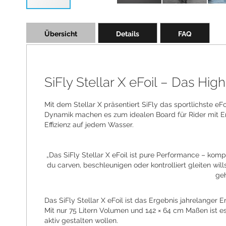
Skip
to
Übersicht
Details
FAQ
the
beginning
of
the
images
SiFly Stellar X eFoil – Das Hig
gallery
Mit dem Stellar X präsentiert SiFly das sportlichste e
Dynamik machen es zum idealen Board für Rider mit Erf
Effizienz auf jedem Wasser.
„Das SiFly Stellar X eFoil ist pure Performance – kom
du carven, beschleunigen oder kontrolliert gleiten wills
geh
Das SiFly Stellar X eFoil ist das Ergebnis jahrelanger
Mit nur 75 Litern Volumen und 142 × 64 cm Maßen ist es
aktiv gestalten wollen.