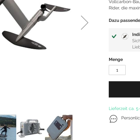
Vollcarbon-Bau
Kitefoil Boards
Rider, die max
Dazu passende 
Ind
Sic
Lie
Menge
Lieferzeit ca. 
Personli