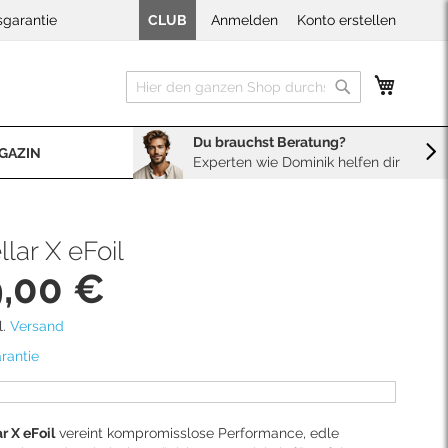
sgarantie
CLUB
Anmelden
Konto erstellen
Mein W
Suche
Suche
Du brauchst Beratung?
GAZIN
Experten wie Dominik helfen dir
BERATUNG
Sales
Neopren Kaufberater
llar X eFoil
9,00 €
l.
Versand
rantie
ar X eFoil
vereint kompromisslose Performance, edle