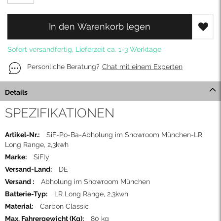
In den Warenkorb legen
Sofort versandfertig, Lieferzeit ca. 1-3 Werktage
Personliche Beratung?
Chat mit einem Experten
Details
SPEZIFIKATIONEN
Mehr
SiF-Po-Ba-Abholung im Showroom München-LR
Informationen
Long Range, 2,3kwh
SiFly
DE
Abholung im Showroom München
LR Long Range, 2,3kwh
Carbon Classic
80 kg