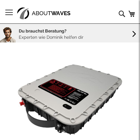
Direkt
zum
Such
Me
Inhalt
Du brauchst Beratung?
Experten wie Dominik helfen dir
Skip
to
the
end
of
the
images
gallery