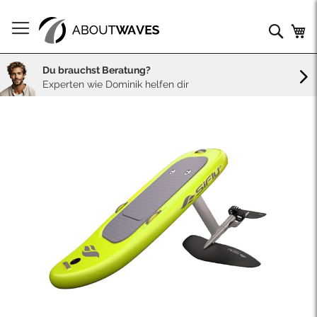
Direkt
zum
Such
Me
Inhalt
Du brauchst Beratung?
Experten wie Dominik helfen dir
Skip
to
the
end
of
the
images
gallery