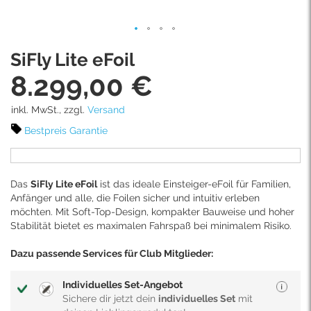
Skip
SiFly Lite eFoil
to
the
8.299,00 €
beginning
of
inkl. MwSt., zzgl.
Versand
the
images
Bestpreis Garantie
gallery
Das
SiFly Lite eFoil
ist das ideale Einsteiger-eFoil für Familien,
Anfänger und alle, die Foilen sicher und intuitiv erleben
möchten. Mit Soft-Top-Design, kompakter Bauweise und hoher
Stabilität bietet es maximalen Fahrspaß bei minimalem Risiko.
Dazu passende Services für Club Mitglieder:
Individuelles Set-Angebot
Sichere dir jetzt dein
individuelles Set
mit