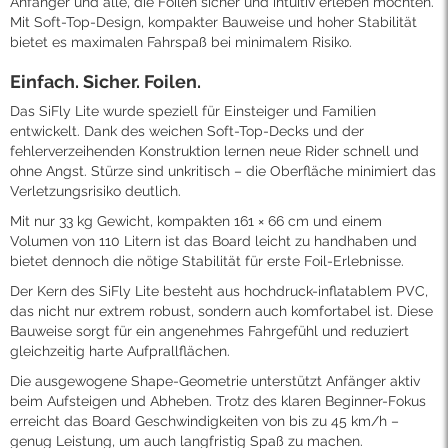
Anfänger und alle, die Foilen sicher und intuitiv erleben möchten.
Mit Soft-Top-Design, kompakter Bauweise und hoher Stabilität
bietet es maximalen Fahrspaß bei minimalem Risiko.
Einfach. Sicher. Foilen.
Das SiFly Lite wurde speziell für Einsteiger und Familien
entwickelt. Dank des weichen Soft-Top-Decks und der
fehlerverzeihenden Konstruktion lernen neue Rider schnell und
ohne Angst. Stürze sind unkritisch – die Oberfläche minimiert das
Verletzungsrisiko deutlich.
Mit nur 33 kg Gewicht, kompakten 161 × 66 cm und einem
Volumen von 110 Litern ist das Board leicht zu handhaben und
bietet dennoch die nötige Stabilität für erste Foil-Erlebnisse.
Der Kern des SiFly Lite besteht aus hochdruck-inflatablem PVC,
das nicht nur extrem robust, sondern auch komfortabel ist. Diese
Bauweise sorgt für ein angenehmes Fahrgefühl und reduziert
gleichzeitig harte Aufprallflächen.
Die ausgewogene Shape-Geometrie unterstützt Anfänger aktiv
beim Aufsteigen und Abheben. Trotz des klaren Beginner-Fokus
erreicht das Board Geschwindigkeiten von bis zu 45 km/h –
genug Leistung, um auch langfristig Spaß zu machen.