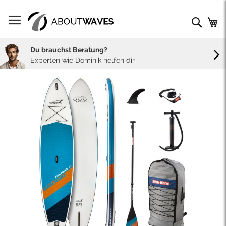
Direkt
zum
Such
Me
Inhalt
Du brauchst Beratung?
Experten wie Dominik helfen dir
Skip
to
the
end
of
the
images
gallery