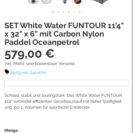
Skip
SET White Water FUNTOUR 11'4"
to
the
x 32" x 6" mit Carbon Nylon
beginning
Paddel Oceanpetrol
of
579,00 €
the
images
gallery
inkl. MwSt. und kostenloser Versand
Bestpreis Garantie
Schnell, stabil und touringstark: Das White Water FUNTOUR
11'4" verbindet effizienten Geradeauslauf mit hoher Steifigkeit
und 310 L Volumen für sportliche Entdecker.
Menge