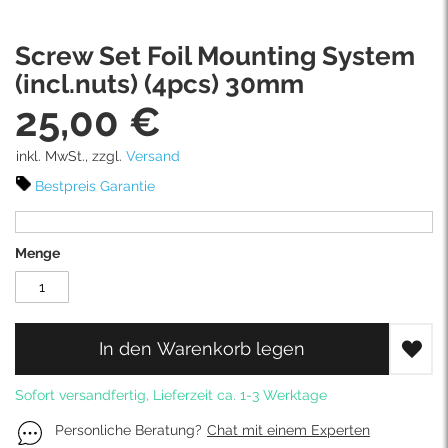
Skip
Screw Set Foil Mounting System
to
the
(incl.nuts) (4pcs) 30mm
beginning
25,00 €
of
the
images
inkl. MwSt., zzgl.
Versand
gallery
Bestpreis Garantie
Menge
In den Warenkorb legen
Sofort versandfertig, Lieferzeit ca. 1-3 Werktage
Personliche Beratung?
Chat mit einem Experten