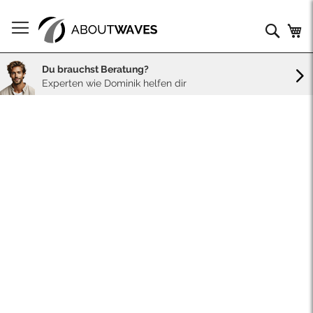
Direkt
zum
Such
Me
Inhalt
Du brauchst Beratung?
Experten wie Dominik helfen dir
Skip
to
the
end
of
the
images
gallery