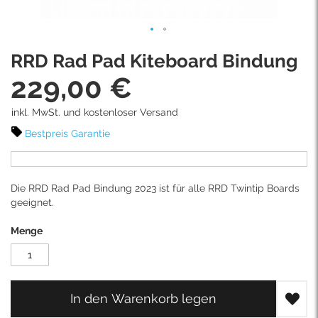
Skip
RRD Rad Pad Kiteboard Bindung
to
the
229,00 €
beginning
of
inkl. MwSt. und kostenloser Versand
the
images
Bestpreis Garantie
gallery
Die RRD Rad Pad Bindung 2023 ist für alle RRD Twintip Boards
geeignet.
Menge
In den Warenkorb legen