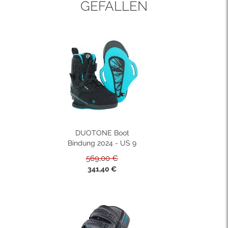
GEFALLEN
DUOTONE Boot
Bindung 2024 - US 9
569,00 €
Sonderpreis
341,40 €