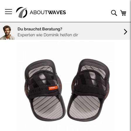
Direkt
zum
Such
Me
Inhalt
Du brauchst Beratung?
Experten wie Dominik helfen dir
Skip
to
the
end
of
the
images
gallery