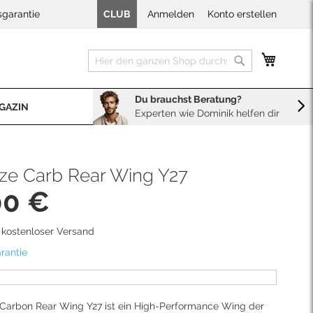
sgarantie
CLUB
Anmelden
Konto erstellen
Mein W
Suche
Suche
Du brauchst Beratung?
GAZIN
Experten wie Dominik helfen dir
BERATUNG
Sales
Neopren Kaufberater
ze Carb Rear Wing Y27
00 €
d kostenloser Versand
rantie
Carbon Rear Wing Y27 ist ein High-Performance Wing der