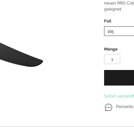
neuen RRD Coll
Kitefoil Boards
geeignet.
Foil
Menge
Sofort versandf
Personli