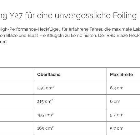
 Y27 für eine unvergessliche Foiling
igh-Performance-Heckflügel, für erfahrene Fahrer, die maximale Lei
on Blaze und Blast Frontflügeln zu kombinieren. Der RRD Blaze Heckf
ren.
Oberfläche
Max. Breite
250 cm²
6.3 cm
215 cm²
6 cm
195 cm²
5.7 cm
165 cm²
5.7 cm