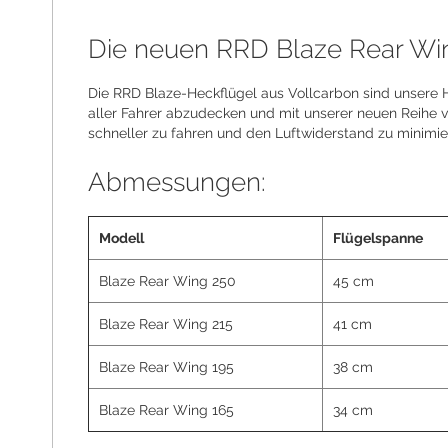
the
images
Die neuen RRD Blaze Rear Wing
gallery
Die RRD Blaze-Heckflügel aus Vollcarbon sind unsere H
aller Fahrer abzudecken und mit unserer neuen Reihe v
schneller zu fahren und den Luftwiderstand zu minimie
Abmessungen:
Modell
Flügelspanne
Blaze Rear Wing 250
45 cm
Blaze Rear Wing 215
41 cm
Blaze Rear Wing 195
38 cm
Blaze Rear Wing 165
34 cm