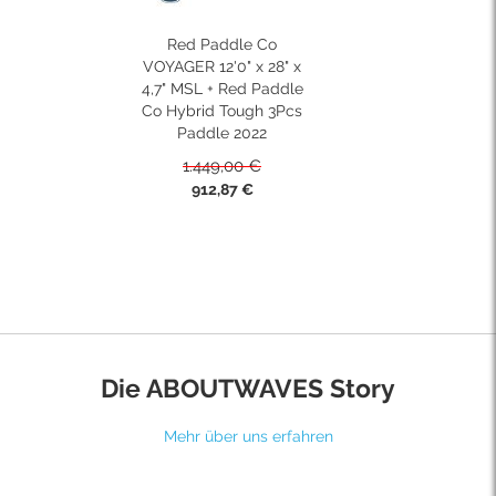
Red Paddle Co
VOYAGER 12'0" x 28" x
4,7" MSL + Red Paddle
Co Hybrid Tough 3Pcs
Paddle 2022
1.449,00 €
Sonderpreis
912,87 €
Die ABOUTWAVES Story
Mehr über uns erfahren