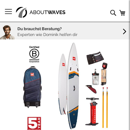
Direkt
zum
Such
Me
Inhalt
Du brauchst Beratung?
Experten wie Dominik helfen dir
Skip
to
the
end
of
the
images
gallery