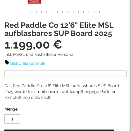
Skip
Red Paddle Co 12'6" Elite MSL
to
the
aufblasbares SUP Board 2025
beginning
1.199,00 €
of
the
images
inkl. MwSt. und kostenloser Versand
gallery
Bestpreis Garantie
Das Red Paddle Co 12'6" Elite MSL aufblasbares SUP Board
2025 wurde für ambitionierte, wettkampfhungrige Paddler
komplett neu entwickelt .
Menge