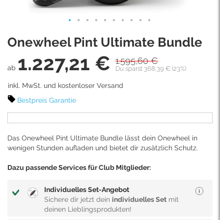
Skip
Onewheel Pint Ultimate Bundle
to
the
1.227,21 €
1.595,60 €
beginning
ab
Du sparst 368,39 € (23%)
of
the
inkl. MwSt. und kostenloser Versand
images
Bestpreis Garantie
gallery
Das Onewheel Pint Ultimate Bundle lässt dein Onewheel in
wenigen Stunden aufladen und bietet dir zusätzlich Schutz.
Dazu passende Services für Club Mitglieder:
Individuelles Set-Angebot
Sichere dir jetzt dein
individuelles Set
mit
deinen Lieblingsprodukten!