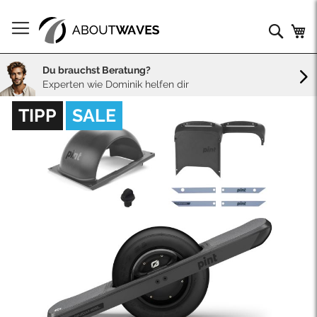
Direkt
zum
Such
Me
Inhalt
Du brauchst Beratung?
Experten wie Dominik helfen dir
Skip
TIPP
SALE
to
the
end
of
the
images
gallery