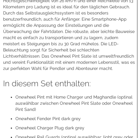
Höchstgeschwindigkeit von 26 km/h und einer Reichweite von 13
Kilometern pro Ladung ist es ideal für den täglichen Gebrauch.
Durch das Selbstausgleichssystem ist es besonders
benutzerfreundlich, auch für Anfänger. Eine Smartphone-App
ermöglicht die Anpassung der Einstellungen und die
Überwachung der Fahrtdaten. Die robuste, aber leichte Bauweise
macht es einfach zu transportieren und zu lagern, zudem
meistert es Steigungen bis zu 30 Grad mühelos. Die LED-
Beleuchtung sorgt für Sicherheit bei schlechten
Lichtverhältnissen. Das Onewheel Pint Slate ist umweltfreundlich
und vereint Funktionalität mit einem modernen Lebensstil, was es
zur perfekten Wahl für Pendler und Abenteurer macht.
In diesem Set enthalten:
Onewheel Pint mit Home Charger und Maghandle (optinal
auswählbar zwischen Onewheel Pint Slate oder Onewheel
Pint Sand)
Onewheel Fender Pint dark grey
Onewheel Charger Plug dark grey
Onewheel Rail Guards (optinal auswählbar: light grey oder