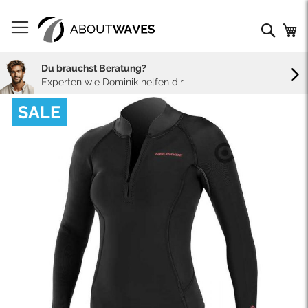
Direkt
zum
Such
Me
Inhalt
Du brauchst Beratung?
Experten wie Dominik helfen dir
Skip
SALE
to
the
end
of
the
images
gallery