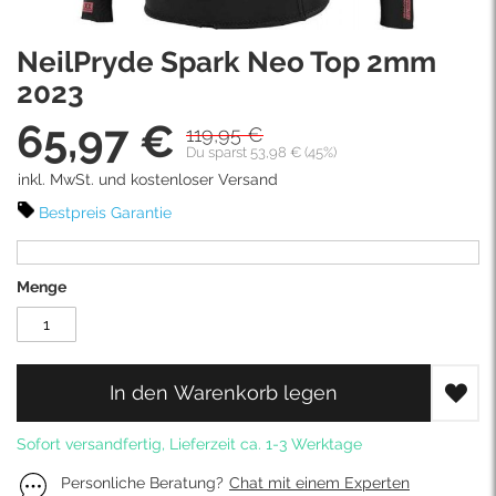
Skip
NeilPryde Spark Neo Top 2mm
to
the
2023
beginning
65,97 €
of
119,95 €
Sonderpreis
the
Du sparst 53,98 € (45%)
images
inkl. MwSt. und kostenloser Versand
gallery
Bestpreis Garantie
Menge
In den Warenkorb legen
Sofort versandfertig, Lieferzeit ca. 1-3 Werktage
Personliche Beratung?
Chat mit einem Experten