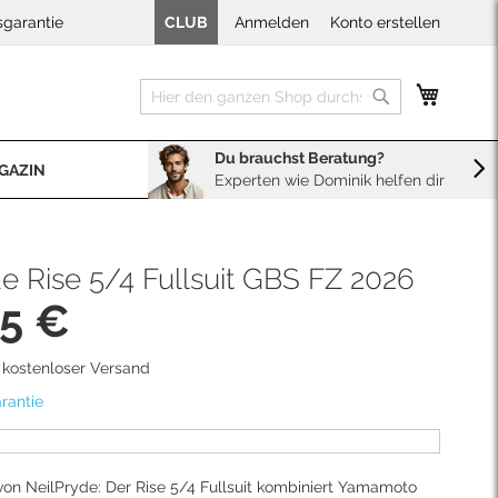
sgarantie
CLUB
Anmelden
Konto erstellen
Mein W
Suche
Suche
Du brauchst Beratung?
GAZIN
Experten wie Dominik helfen dir
BERATUNG
Sales
Neopren Kaufberater
e Rise 5/4 Fullsuit GBS FZ 2026
95 €
d kostenloser Versand
rantie
 von NeilPryde: Der Rise 5/4 Fullsuit kombiniert Yamamoto