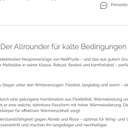
Personli
 Der Allrounder für kalte Bedingungen
der beliebtesten Neoprenanzüge von NeilPryde – und das aus gutem 
 Maßstäbe in seiner Klasse. Robust, flexibel und komfortabel – perfek
gs-Sieger unter den Winteranzügen. Flexibel, langlebig und warm – ein
urch eine gelungene Kombination aus Flexibilität, Wärmeleistung un
t er eine weiche, dehnbare Passform mit hoher Wärmeisolierung. Di
körper für effektiven Wärmerückhalt sorgt.
iderstandsfähigkeit gegen Abrieb und Risse – optimal für Wing- und 
sereintritt und machen ihn langlebiger und nachhaltiger.