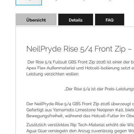
Skip
to
Übersicht
Details
FAQ
the
beginning
of
the
images
NeilPryde Rise 5/4 Front Zip –
gallery
Der Rise 5/4 Fullsuit GBS Front Zip 2026 ist einer 
Apex Flex Außenmaterial und Hotcell-Isolierung setzt er
Leistung verzichten wollen.
„Der Rise 5/4 ist der Preis-Leistun
Der NeilPryde Rise 5/4 GBS Front Zip 2026 überzeugt d
Gefertigt aus Yamamoto Limestone Neopren #40, biete
Bewegungsfreiheit, während das Hotcell-Futter im Ober
Zusätzlich verstärktes Rip Tech-Material erhöht die W
Agua Glue versiegeln den Anzug zuverlässig gegen Was