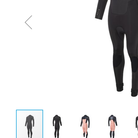
Neoprenanzüge Fullsuit
Caps
Neoprenanzüge Steamer
Bikinis
Neoprenanzüge Shorty
Ponchos
Neopren Hoodies & Jacken
Neopren Tops
Rashguards & Wetshirts
Thermoshirts & Hosen