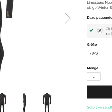
Limestone Neop
Kitefoil Boards
eisige Winter-S
Dazu passende 
Clu
10 
Größe
Menge
Sofort versandf