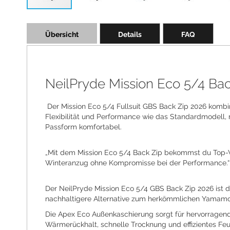
Skip
to
Übersicht
Details
FAQ
the
beginning
of
the
images
NeilPryde Mission Eco 5/4 Bac
gallery
Der Mission Eco 5/4 Fullsuit GBS Back Zip 2026 kombi
Flexibilität und Performance wie das Standardmodell, 
Passform komfortabel.
„Mit dem Mission Eco 5/4 Back Zip bekommst du Top-Wär
Winteranzug ohne Kompromisse bei der Performance.“
Der NeilPryde Mission Eco 5/4 GBS Back Zip 2026 ist 
nachhaltigere Alternative zum herkömmlichen Yamamo
Die Apex Eco Außenkaschierung sorgt für hervorragend
Wärmerückhalt, schnelle Trocknung und effizientes Fe