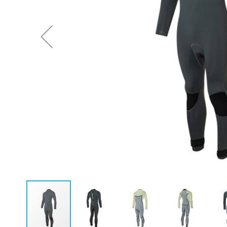
Neoprenanzüge Fullsuit
Caps
Neoprenanzüge Steamer
Bikinis
Neoprenanzüge Shorty
Ponchos
Neopren Hoodies & Jacken
Neopren Tops
Rashguards & Wetshirts
Thermoshirts & Hosen