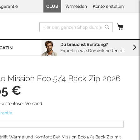
sgarantie
CLUB
Anmelden
Konto erstellen
Mein W
Suche
Suche
Du brauchst Beratung?
GAZIN
Experten wie Dominik helfen dir
BERATUNG
Sales
Neopren Kaufberater
e Mission Eco 5/4 Back Zip 2026
95 €
d kostenloser Versand
rantie
 trifft Wärme und Komfort: Der Mission Eco 5/4 Back Zip mit