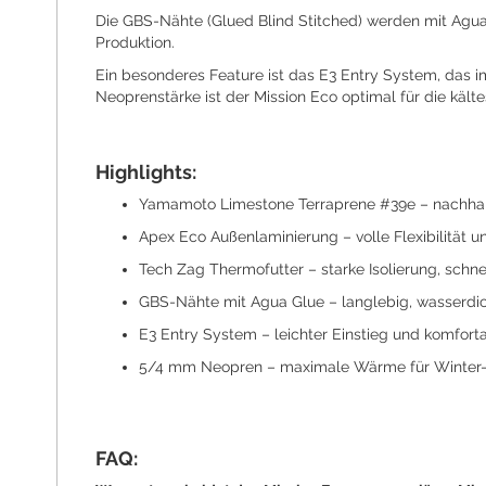
Die GBS-Nähte (Glued Blind Stitched) werden mit Agua
Produktion.
Ein besonderes Feature ist das E3 Entry System, das i
Neoprenstärke ist der Mission Eco optimal für die käl
Highlights:
Yamamoto Limestone Terraprene #39e – nachhal
Apex Eco Außenlaminierung – volle Flexibilität 
Tech Zag Thermofutter – starke Isolierung, schne
GBS-Nähte mit Agua Glue – langlebig, wasserdic
E3 Entry System – leichter Einstieg und komfort
5/4 mm Neopren – maximale Wärme für Winter-
FAQ: