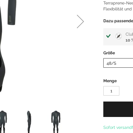
Terraprene-Neo
Kitefoil Boards
Flexibilität u
Dazu passende 
Clu
10 
Größe
Menge
Sofort versandf