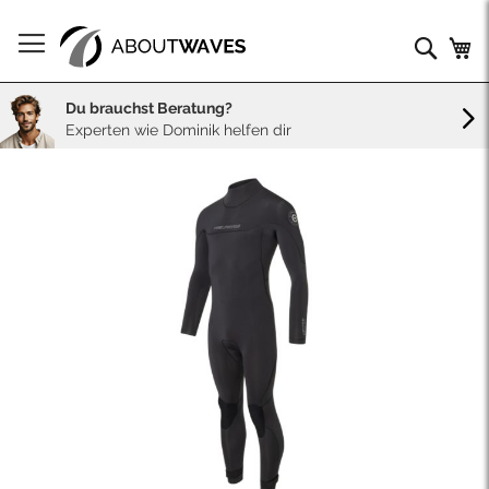
Direkt
zum
Such
Me
Inhalt
Du brauchst Beratung?
Experten wie Dominik helfen dir
Skip
to
the
end
of
the
images
gallery