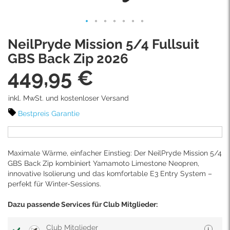
Skip
NeilPryde Mission 5/4 Fullsuit
to
the
GBS Back Zip 2026
beginning
449,95 €
of
the
images
inkl. MwSt. und kostenloser Versand
gallery
Bestpreis Garantie
Maximale Wärme, einfacher Einstieg: Der NeilPryde Mission 5/4
GBS Back Zip kombiniert Yamamoto Limestone Neopren,
innovative Isolierung und das komfortable E3 Entry System –
perfekt für Winter-Sessions.
Dazu passende Services für Club Mitglieder:
Club Mitglieder