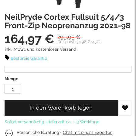
Skip
NeilPryde Cortex Fullsuit 5/4/3
to
the
Front-Zip Neoprenanzug 2021-98
beginning
164,97 €
of
299,95 €
Sonderpreis
the
Du sparst 134,98 € (45%)
images
inkl. MwSt. und kostenloser Versand
gallery
Bestpreis Garantie
Menge
In den Warenkorb legen
Sofort versandfertig, Lieferzeit ca. 1-3 Werktage
Personliche Beratung?
Chat mit einem Experten