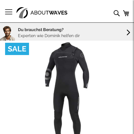
Direkt
zum
Such
Me
Inhalt
Du brauchst Beratung?
Experten wie Dominik helfen dir
Skip
SALE
to
the
end
of
the
images
gallery