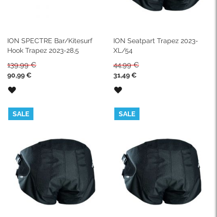
ION SPECTRE Bar/Kitesurf
ION Seatpart Trapez 2023-
Hook Trapez 2023-28,5
XL/54
139,99 €
44,99 €
Sonderpreis
Sonderpreis
90,99 €
31,49 €
ZUR
ZUR
WUNSCHLISTE
WUNSCHLISTE
HINZUFÜGEN
HINZUFÜGEN
SALE
SALE