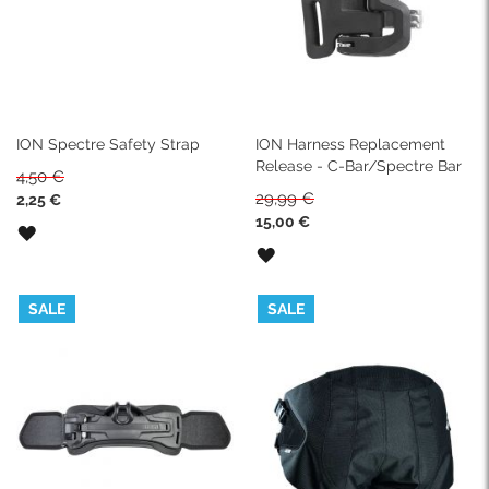
ION Spectre Safety Strap
ION Harness Replacement
Release - C-Bar/Spectre Bar
4,50 €
Sonderpreis
29,99 €
2,25 €
Sonderpreis
15,00 €
ZUR
WUNSCHLISTE
ZUR
HINZUFÜGEN
WUNSCHLISTE
HINZUFÜGEN
SALE
SALE