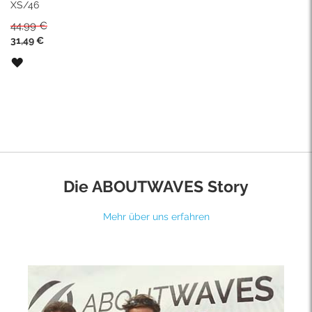
XS/46
44,99 €
Sonderpreis
31,49 €
ZUR
WUNSCHLISTE
HINZUFÜGEN
Die ABOUTWAVES Story
Mehr über uns erfahren