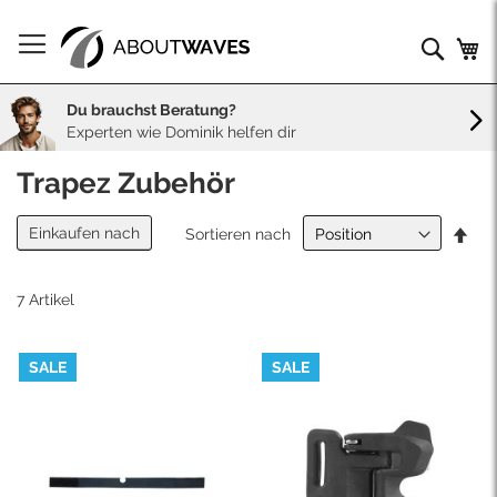
Direkt
zum
Such
Me
Inhalt
Du brauchst Beratung?
Experten wie Dominik helfen dir
Trapez Zubehör
In
Einkaufen nach
Sortieren nach
abs
Rei
7
Artikel
SALE
SALE