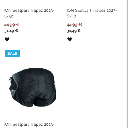
ION Seatpart Trapez 2023-
ION Seatpart Trapez 2023-
L/52
S/48
44,99 €
44,99 €
Sonderpreis
Sonderpreis
31,49 €
31,49 €
ZUR
ZUR
WUNSCHLISTE
WUNSCHLISTE
HINZUFÜGEN
HINZUFÜGEN
SALE
ION Seatpart Trapez 2023-