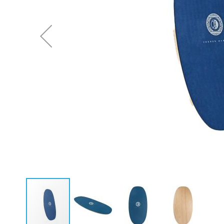
Neoprenanzüge Fullsuit
Caps
Neoprenanzüge Steamer
Bikinis
Neoprenanzüge Shorty
Ponchos
Neopren Hoodies & Jacken
Neopren Tops
Rashguards & Wetshirts
Thermoshirts & Hosen