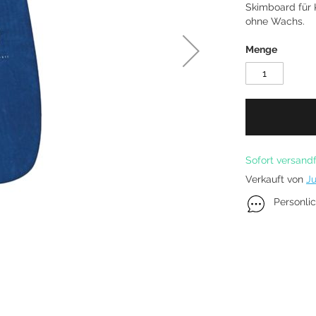
Skimboard für 
Kitefoil Boards
ohne Wachs.
Menge
Sofort versandf
Verkauft von
Ju
Personli