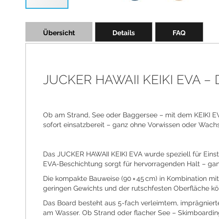
Skip
to
Übersicht
Details
FAQ
the
beginning
of
the
images
JUCKER HAWAII KEIKI EVA – De
gallery
Ob am Strand, See oder Baggersee – mit dem KEIKI EVA 
sofort einsatzbereit – ganz ohne Vorwissen oder Wachs
Das JUCKER HAWAII KEIKI EVA wurde speziell für Einstei
EVA-Beschichtung sorgt für hervorragenden Halt – gan
Die kompakte Bauweise (90 × 45 cm) in Kombination mit
geringen Gewichts und der rutschfesten Oberfläche kön
Das Board besteht aus 5-fach verleimtem, imprägniertem
am Wasser. Ob Strand oder flacher See – Skimboardin