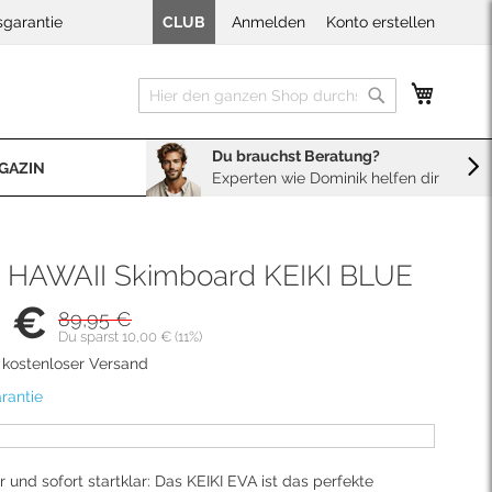
sgarantie
CLUB
Anmelden
Konto erstellen
Mein W
Suche
Suche
Du brauchst Beratung?
GAZIN
Experten wie Dominik helfen dir
BERATUNG
Sales
Neopren Kaufberater
HAWAII Skimboard KEIKI BLUE
5 €
89,95 €
is
Du sparst 10,00 € (11%)
d kostenloser Versand
rantie
 und sofort startklar: Das KEIKI EVA ist das perfekte