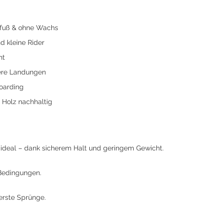
arfuß & ohne Wachs
d kleine Rider
ht
bere Landungen
boarding
Holz nachhaltig
g ideal – dank sicherem Halt und geringem Gewicht.
 Bedingungen.
erste Sprünge.