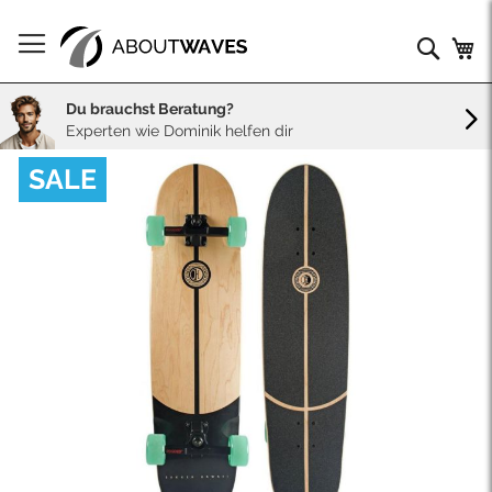
Direkt
zum
Such
Me
Inhalt
Du brauchst Beratung?
Experten wie Dominik helfen dir
Skip
SALE
to
the
end
of
the
images
gallery