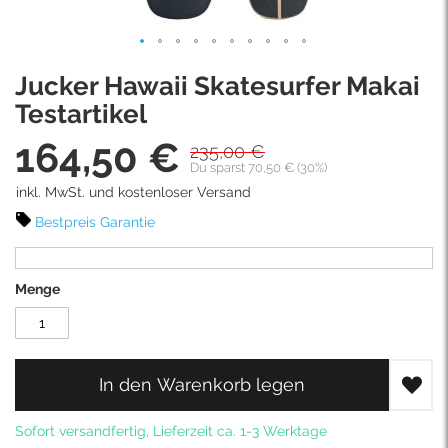
Skip
Jucker Hawaii Skatesurfer Makai
to
the
Testartikel
beginning
164,50 €
of
235,00 €
Sonderpreis
the
Du sparst 70,50 € (30%)
images
inkl. MwSt. und kostenloser Versand
gallery
Bestpreis Garantie
Menge
In den Warenkorb legen
Sofort versandfertig, Lieferzeit ca. 1-3 Werktage