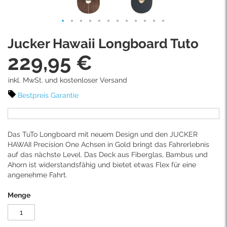
Skip
Jucker Hawaii Longboard Tuto
to
the
229,95 €
beginning
of
inkl. MwSt. und kostenloser Versand
the
images
Bestpreis Garantie
gallery
Das TuTo Longboard mit neuem Design und den JUCKER
HAWAII Precision One Achsen in Gold bringt das Fahrerlebnis
auf das nächste Level. Das Deck aus Fiberglas, Bambus und
Ahorn ist widerstandsfähig und bietet etwas Flex für eine
angenehme Fahrt.
Menge