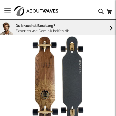
Direkt
zum
Such
Me
Inhalt
Du brauchst Beratung?
Experten wie Dominik helfen dir
Skip
to
the
end
of
the
images
gallery