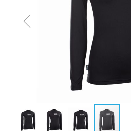
Neoprenanzüge Fullsuit
Caps
Neoprenanzüge Steamer
Bikinis
Neoprenanzüge Shorty
Ponchos
Neopren Hoodies & Jacken
Neopren Tops
Rashguards & Wetshirts
Thermoshirts & Hosen