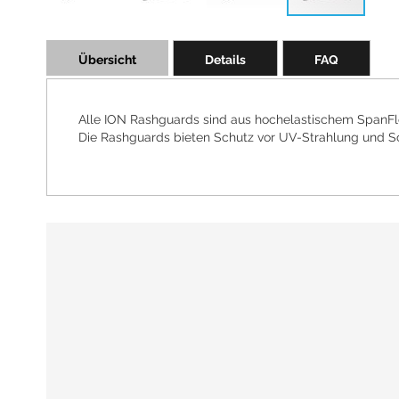
Skip
to
Übersicht
Details
FAQ
the
beginning
of
the
Alle ION Rashguards sind aus hochelastischem SpanFl
images
Die Rashguards bieten Schutz vor UV-Strahlung und S
gallery