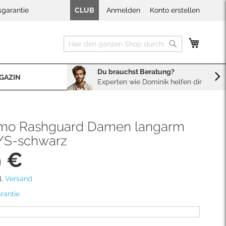
sgarantie
CLUB
Anmelden
Konto erstellen
Mein W
Suche
Suche
Du brauchst Beratung?
GAZIN
Experten wie Dominik helfen dir
BERATUNG
Sales
Neopren Kaufberater
mo Rashguard Damen langarm
6/S-schwarz
9 €
l.
Versand
rantie