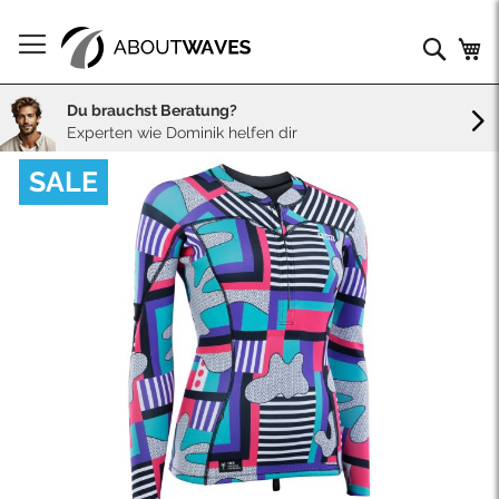
Direkt
zum
Such
Me
Inhalt
Du brauchst Beratung?
Experten wie Dominik helfen dir
Skip
SALE
to
the
end
of
the
images
gallery