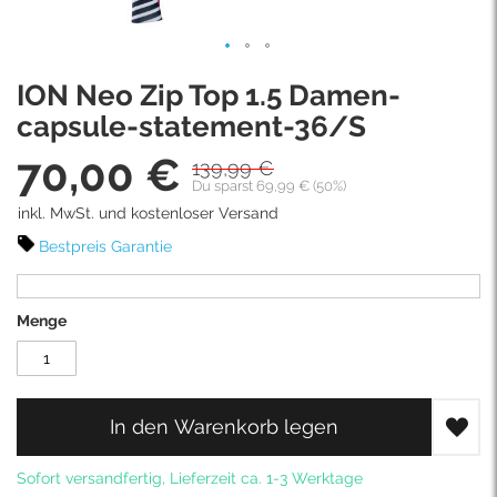
Skip
ION Neo Zip Top 1.5 Damen-
to
the
capsule-statement-36/S
beginning
70,00 €
of
139,99 €
Sonderpreis
the
Du sparst 69,99 € (50%)
images
inkl. MwSt. und kostenloser Versand
gallery
Bestpreis Garantie
Menge
In den Warenkorb legen
Sofort versandfertig, Lieferzeit ca. 1-3 Werktage