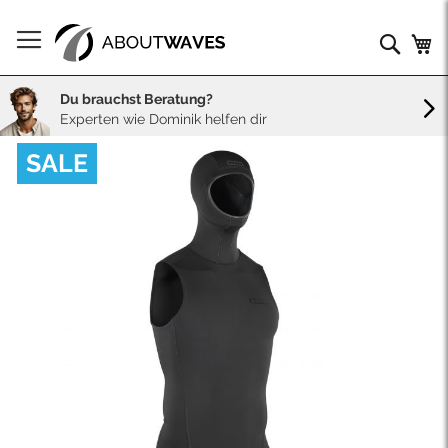
Direkt
zum
Such
Me
Inhalt
Du brauchst Beratung?
Experten wie Dominik helfen dir
Skip
SALE
to
the
end
of
the
images
gallery