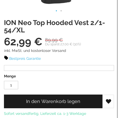
Skip
ION Neo Top Hooded Vest 2/1-
to
the
54/XL
beginning
62,99 €
of
89,99 €
Sonderpreis
the
Du sparst 27,00 € (30%)
images
inkl. MwSt. und kostenloser Versand
gallery
Bestpreis Garantie
Menge
In den Warenkorb legen
Sofort versandfertig, Lieferzeit ca. 1-3 Werktage