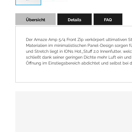
Skip
to
Übersicht
Details
FAQ
the
beginning
of
the
Der Amaze Amp 5/4 Front Zip verkörpert ultimativen St
images
Materialien im minimalistischen Panel-Design sorgen 
gallery
und Stretch liegt in IONs Hot_Stuff 2,0 Innenfutter,
schließt dank seiner geringen Dichte mehr Luft ein und v
Öffnung im Einstiegsbereich abdichtet und selbst bei d