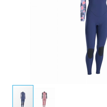
Neoprenanzüge Fullsuit
Caps
Neoprenanzüge Steamer
Bikinis
Neoprenanzüge Shorty
Ponchos
Neopren Hoodies & Jacken
Neopren Tops
Rashguards & Wetshirts
Thermoshirts & Hosen