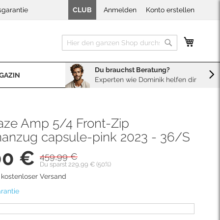
sgarantie
CLUB
Anmelden
Konto erstellen
Mein W
Suche
Suche
Du brauchst Beratung?
GAZIN
Experten wie Dominik helfen dir
BERATUNG
Sales
Neopren Kaufberater
ze Amp 5/4 Front-Zip
anzug capsule-pink 2023 - 36/S
00 €
459,99 €
is
Du sparst 229,99 € (50%)
d kostenloser Versand
rantie