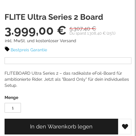
Skip
FLITE Ultra Series 2 Board
to
the
3.999,00 €
5.307,40 €
Sonderpreis
beginning
Du sparst 1.308,40 € (25%)
of
inkl. MwSt. und kostenloser Versand
the
images
Bestpreis Garantie
gallery
FLITEBOARD Ultra Series 2 – das radikalste eFoil-Board für
ambitionierte Rider. Jetzt als "Board Only" für dein individuelles
Setup.
Menge
In den Warenkorb legen