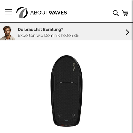
Direkt
zum
Such
Me
Inhalt
Du brauchst Beratung?
Experten wie Dominik helfen dir
Skip
to
the
end
of
the
images
gallery