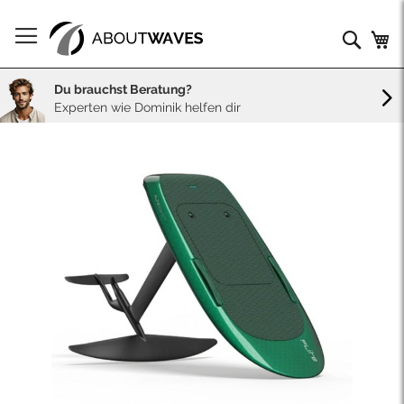
Direkt
zum
Such
Me
Inhalt
Du brauchst Beratung?
Experten wie Dominik helfen dir
Skip
to
the
end
of
the
images
gallery