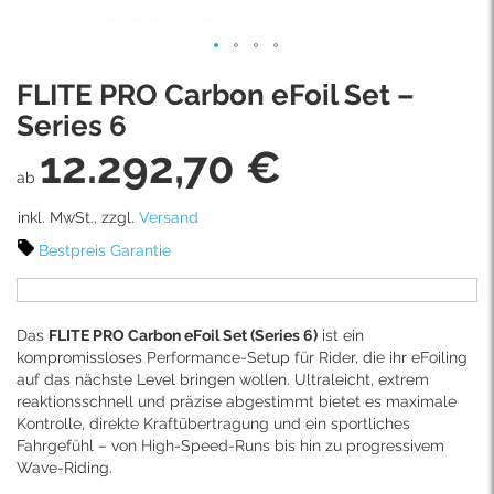
Skip
FLITE PRO Carbon eFoil Set –
to
the
Series 6
beginning
12.292,70 €
of
ab
the
images
inkl. MwSt., zzgl.
Versand
gallery
Bestpreis Garantie
Das
FLITE PRO Carbon eFoil Set (Series 6)
ist ein
kompromissloses Performance-Setup für Rider, die ihr eFoiling
auf das nächste Level bringen wollen. Ultraleicht, extrem
reaktionsschnell und präzise abgestimmt bietet es maximale
Kontrolle, direkte Kraftübertragung und ein sportliches
Fahrgefühl – von High-Speed-Runs bis hin zu progressivem
Wave-Riding.