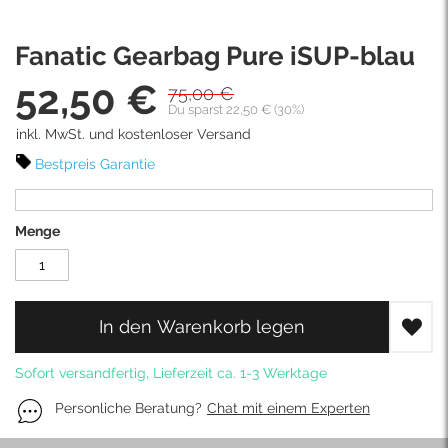
Skip
Fanatic Gearbag Pure iSUP-blau
to
the
52,50 €
75,00 €
Sonderpreis
beginning
Du sparst 22,50 € (30%)
of
inkl. MwSt. und kostenloser Versand
the
images
Bestpreis Garantie
gallery
Menge
In den Warenkorb legen
Sofort versandfertig, Lieferzeit ca. 1-3 Werktage
Personliche Beratung?
Chat mit einem Experten