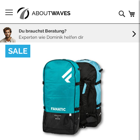
Direkt
zum
Such
Me
Inhalt
Du brauchst Beratung?
Experten wie Dominik helfen dir
Skip
SALE
to
the
end
of
the
images
gallery