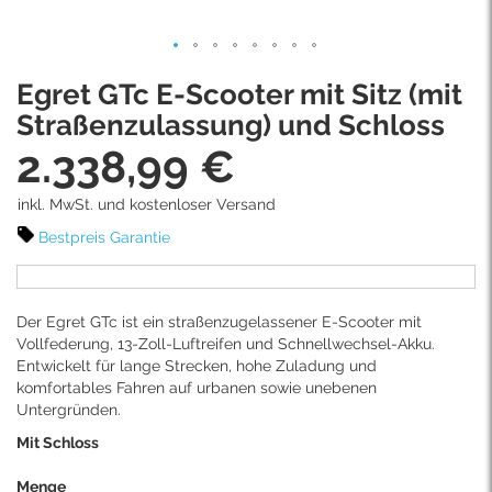
Skip
Egret GTc E-Scooter mit Sitz (mit
to
the
Straßenzulassung) und Schloss
beginning
2.338,99 €
of
the
images
inkl. MwSt. und kostenloser Versand
gallery
Bestpreis Garantie
Der Egret GTc ist ein straßenzugelassener E-Scooter mit
Vollfederung, 13-Zoll-Luftreifen und Schnellwechsel-Akku.
Entwickelt für lange Strecken, hohe Zuladung und
komfortables Fahren auf urbanen sowie unebenen
Untergründen.
Mit Schloss
Menge