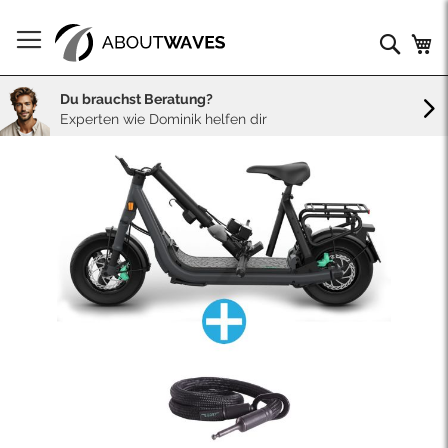
Direkt
zum
Such
Me
Inhalt
Du brauchst Beratung?
Experten wie Dominik helfen dir
Skip
to
the
end
of
the
images
gallery