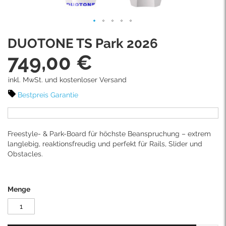
Skip
DUOTONE TS Park 2026
to
the
749,00 €
beginning
of
inkl. MwSt. und kostenloser Versand
the
images
Bestpreis Garantie
gallery
Freestyle- & Park-Board für höchste Beanspruchung – extrem
langlebig, reaktionsfreudig und perfekt für Rails, Slider und
Obstacles.
Menge