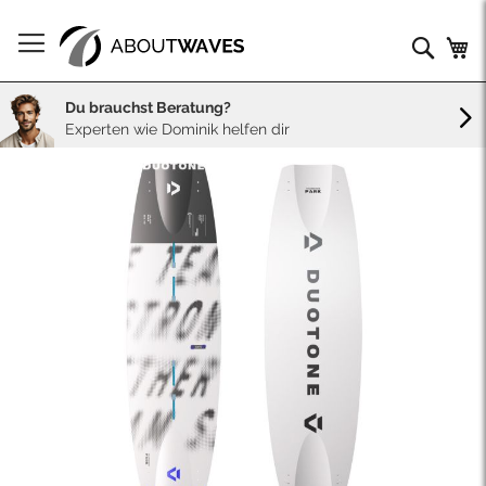
Direkt
zum
Such
Me
Inhalt
Du brauchst Beratung?
Experten wie Dominik helfen dir
Skip
to
the
end
of
the
images
gallery