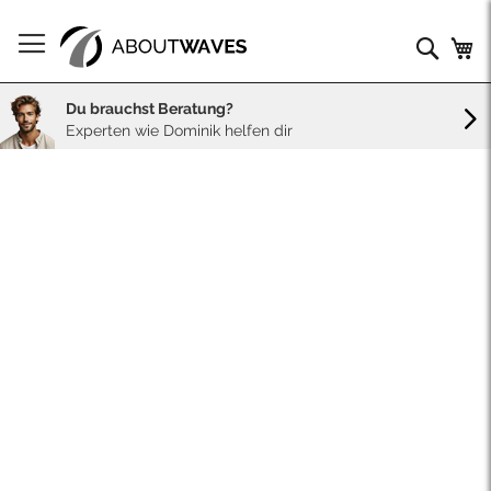
Direkt
zum
Such
Me
Inhalt
Du brauchst Beratung?
Experten wie Dominik helfen dir
Skip
to
the
end
of
the
images
gallery