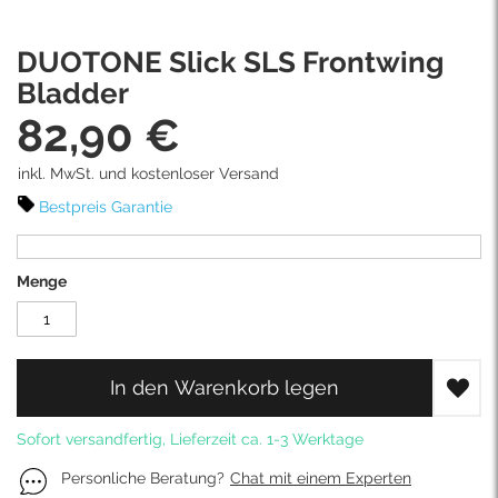
Skip
DUOTONE Slick SLS Frontwing
to
the
Bladder
beginning
82,90 €
of
the
images
inkl. MwSt. und kostenloser Versand
gallery
Bestpreis Garantie
Menge
In den Warenkorb legen
Sofort versandfertig, Lieferzeit ca. 1-3 Werktage
Personliche Beratung?
Chat mit einem Experten