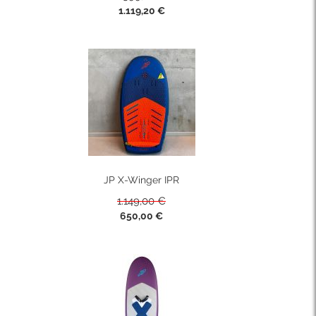
Sonderpreis
1.119,20 €
JP X-Winger IPR
1.149,00 €
Sonderpreis
650,00 €