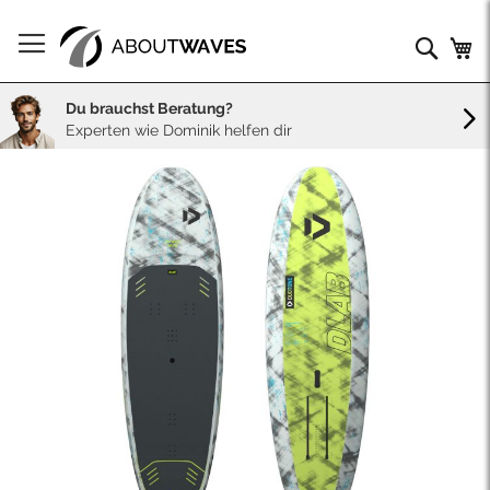
Direkt
zum
Such
Me
Inhalt
Du brauchst Beratung?
Experten wie Dominik helfen dir
Skip
to
the
end
of
the
images
gallery