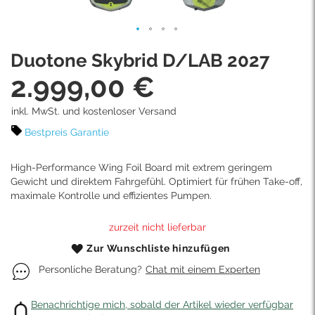
Skip
Duotone Skybrid D/LAB 2027
to
the
2.999,00 €
beginning
of
inkl. MwSt. und kostenloser Versand
the
images
Bestpreis Garantie
gallery
High-Performance Wing Foil Board mit extrem geringem
Gewicht und direktem Fahrgefühl. Optimiert für frühen Take-off,
maximale Kontrolle und effizientes Pumpen.
zurzeit nicht lieferbar
Zur Wunschliste hinzufügen
Personliche Beratung?
Chat mit einem Experten
Benachrichtige mich, sobald der Artikel wieder verfügbar