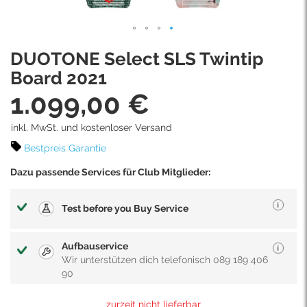
Skip
DUOTONE Select SLS Twintip
to
the
Board 2021
beginning
1.099,00 €
of
the
images
inkl. MwSt. und kostenloser Versand
gallery
Bestpreis Garantie
Dazu passende Services für Club Mitglieder:
Test before you Buy Service
Aufbauservice
Wir unterstützen dich telefonisch 089 189 406
90
zurzeit nicht lieferbar