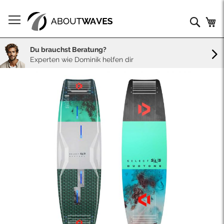
Direkt
zum
Such
Me
Inhalt
Du brauchst Beratung?
Experten wie Dominik helfen dir
Skip
to
the
end
of
the
images
gallery