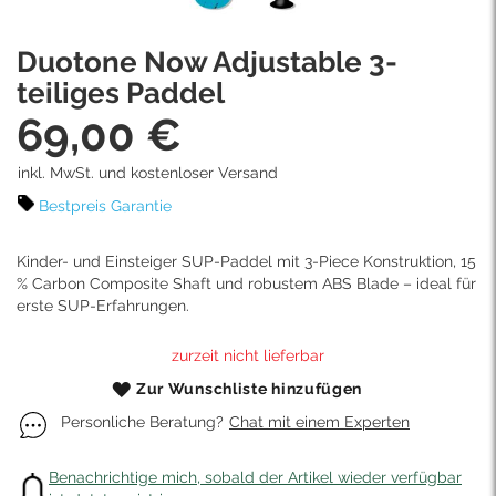
Skip
Duotone Now Adjustable 3-
to
the
teiliges Paddel
beginning
69,00 €
of
the
images
inkl. MwSt. und kostenloser Versand
gallery
Bestpreis Garantie
Kinder- und Einsteiger SUP-Paddel mit 3-Piece Konstruktion, 15
% Carbon Composite Shaft und robustem ABS Blade – ideal für
erste SUP-Erfahrungen.
zurzeit nicht lieferbar
Zur Wunschliste hinzufügen
Personliche Beratung?
Chat mit einem Experten
Benachrichtige mich, sobald der Artikel wieder verfügbar