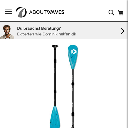
Direkt
zum
Such
Me
Inhalt
Du brauchst Beratung?
Experten wie Dominik helfen dir
Skip
to
the
end
of
the
images
gallery