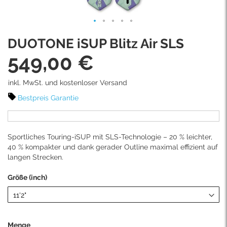
Skip
DUOTONE iSUP Blitz Air SLS
to
the
549,00 €
beginning
of
inkl. MwSt. und kostenloser Versand
the
images
Bestpreis Garantie
gallery
Sportliches Touring-iSUP mit SLS-Technologie – 20 % leichter,
40 % kompakter und dank gerader Outline maximal effizient auf
langen Strecken.
Größe (inch)
Menge