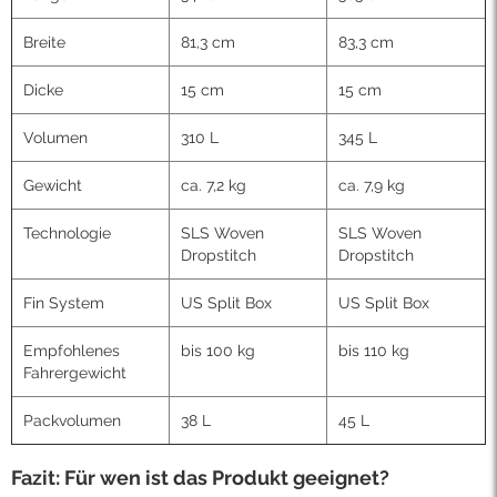
Breite
81,3 cm
83,3 cm
Dicke
15 cm
15 cm
Volumen
310 L
345 L
Gewicht
ca. 7,2 kg
ca. 7,9 kg
Technologie
SLS Woven
SLS Woven
Dropstitch
Dropstitch
Fin System
US Split Box
US Split Box
Empfohlenes
bis 100 kg
bis 110 kg
Fahrergewicht
Packvolumen
38 L
45 L
Fazit: Für wen ist das Produkt geeignet?