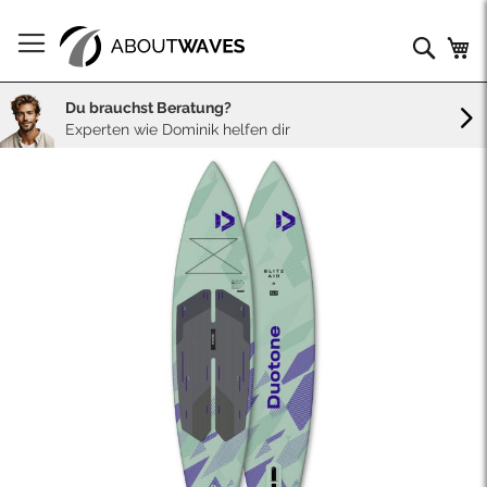
Direkt
zum
Such
Me
Inhalt
Du brauchst Beratung?
Experten wie Dominik helfen dir
Skip
to
the
end
of
the
images
gallery