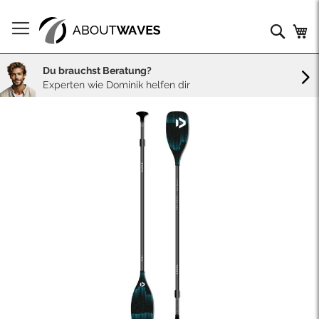
Direkt
zum
Such
Me
Inhalt
Du brauchst Beratung?
Experten wie Dominik helfen dir
Skip
to
the
end
of
the
images
gallery