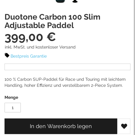
Skip
Duotone Carbon 100 Slim
to
the
Adjustable Paddel
beginning
399,00 €
of
the
images
inkl. MwSt. und kostenloser Versand
gallery
Bestpreis Garantie
100 % Carbon SUP-Paddel für Race und Touring mit leichtem
Handling, hoher Effizienz und verstellbarem 2-Piece System.
Menge
In den Warenkorb legen