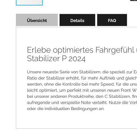
Skip
to
Übersicht
Details
FAQ
the
beginning
of
the
images
Erlebe optimiertes Fahrgefü
gallery
Stabilizer P 2024
Unsere neueste Serie von Stabilizern, die speziell zur
Ratio der Stabilizer erhöht, für mehr Auftrieb und gle
werden, ohne die Kontrolle bei mehr Speed, für die unser
leicht optimiert, um perfekt mit unseren neuen Front Wi
bei unserer anderen Produktreihe, den C Stabilizern, 
aufregende und verspielte Note verleiht. Nutze die Vor
oder die individuellen Bedingungen an.