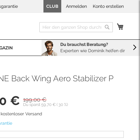
sgarantie
CLUB
Anmelden
Konto erstellen
Mein W
Suche
Suche
Du brauchst Beratung?
GAZIN
Experten wie Dominik helfen dir
BERATUNG
Sales
Neopren Kaufberater
 Back Wing Aero Stabilizer P
30 €
199,00 €
is
Du sparst
59,70 €
(
30
%)
d kostenloser Versand
rantie