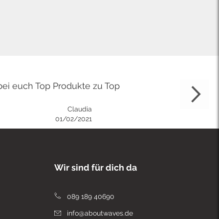
bei euch Top Produkte zu Top
Claudia
01/02/2021
Wir sind für dich da
089 189 40690
info@aboutwaves.de