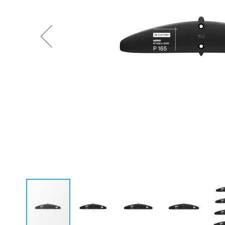
Neoprenanzüge Fullsuit
Caps
Neoprenanzüge Steamer
Bikinis
Neoprenanzüge Shorty
Ponchos
Neopren Hoodies & Jacken
Neopren Tops
Rashguards & Wetshirts
Thermoshirts & Hosen