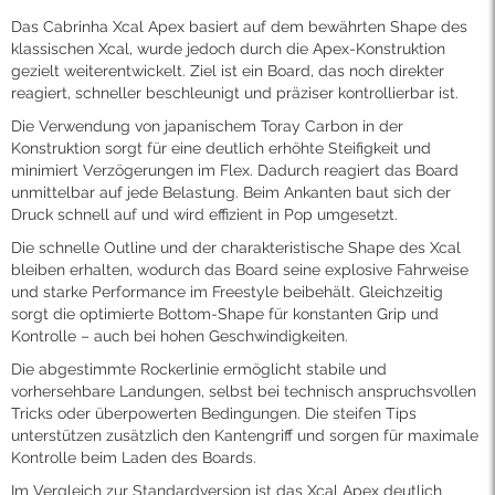
Das Cabrinha Xcal Apex basiert auf dem bewährten Shape des
klassischen Xcal, wurde jedoch durch die Apex-Konstruktion
gezielt weiterentwickelt. Ziel ist ein Board, das noch direkter
reagiert, schneller beschleunigt und präziser kontrollierbar ist.
Die Verwendung von japanischem Toray Carbon in der
Konstruktion sorgt für eine deutlich erhöhte Steifigkeit und
minimiert Verzögerungen im Flex. Dadurch reagiert das Board
unmittelbar auf jede Belastung. Beim Ankanten baut sich der
Druck schnell auf und wird effizient in Pop umgesetzt.
Die schnelle Outline und der charakteristische Shape des Xcal
bleiben erhalten, wodurch das Board seine explosive Fahrweise
und starke Performance im Freestyle beibehält. Gleichzeitig
sorgt die optimierte Bottom-Shape für konstanten Grip und
Kontrolle – auch bei hohen Geschwindigkeiten.
Die abgestimmte Rockerlinie ermöglicht stabile und
vorhersehbare Landungen, selbst bei technisch anspruchsvollen
Tricks oder überpowerten Bedingungen. Die steifen Tips
unterstützen zusätzlich den Kantengriff und sorgen für maximale
Kontrolle beim Laden des Boards.
Im Vergleich zur Standardversion ist das Xcal Apex deutlich