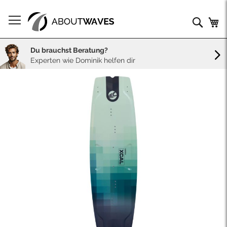
Direkt
zum
Such
Me
Inhalt
Du brauchst Beratung?
Experten wie Dominik helfen dir
Skip
to
the
end
of
the
images
gallery