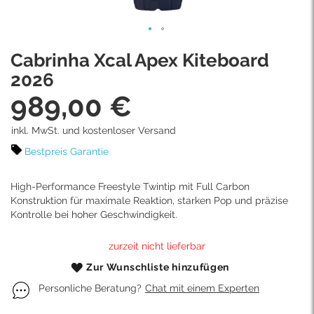
Skip
Cabrinha Xcal Apex Kiteboard
to
the
2026
beginning
989,00 €
of
the
images
inkl. MwSt. und kostenloser Versand
gallery
Bestpreis Garantie
High-Performance Freestyle Twintip mit Full Carbon
Konstruktion für maximale Reaktion, starken Pop und präzise
Kontrolle bei hoher Geschwindigkeit.
zurzeit nicht lieferbar
Zur Wunschliste hinzufügen
Personliche Beratung?
Chat mit einem Experten