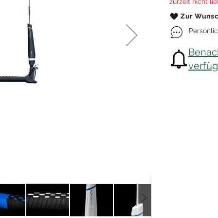
zurzeit nicht li
Kitefoil Boards
Zur Wunsc
Personli
Benach
verfügb