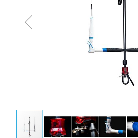
Neoprenanzüge Fullsuit
Caps
Neoprenanzüge Steamer
Bikinis
Neoprenanzüge Shorty
Ponchos
Neopren Hoodies & Jacken
Neopren Tops
Rashguards & Wetshirts
Thermoshirts & Hosen