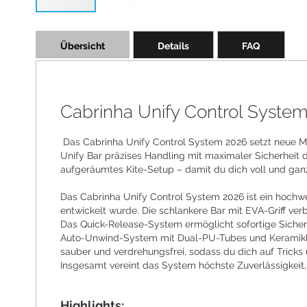
Skip
to
Übersicht
Details
FAQ
the
beginning
of
the
images
Cabrinha Unify Control System 
gallery
Das Cabrinha Unify Control System 2026 setzt neue Maßs
Unify Bar präzises Handling mit maximaler Sicherheit du
aufgeräumtes Kite-Setup – damit du dich voll und gan
Das Cabrinha Unify Control System 2026 ist ein hochwe
entwickelt wurde. Die schlankere Bar mit EVA-Griff ve
Das Quick-Release-System ermöglicht sofortige Sicherh
Auto-Unwind-System mit Dual-PU-Tubes und Keramiklage
sauber und verdrehungsfrei, sodass du dich auf Tricks 
Insgesamt vereint das System höchste Zuverlässigkeit
Highlights: