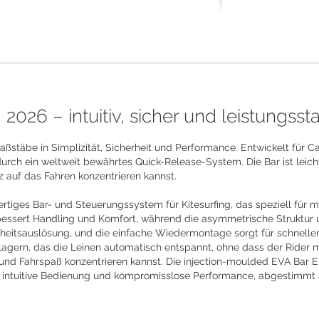
2026 – intuitiv, sicher und leistungsst
täbe in Simplizität, Sicherheit und Performance. Entwickelt für Cab
rch ein weltweit bewährtes Quick-Release-System. Die Bar ist leicht, 
z auf das Fahren konzentrieren kannst.
rtiges Bar- und Steuerungssystem für Kitesurfing, das speziell für
rbessert Handling und Komfort, während die asymmetrische Struktur u
eitsauslösung, und die einfache Wiedermontage sorgt für schnellen N
rn, das die Leinen automatisch entspannt, ohne dass der Rider man
und Fahrspaß konzentrieren kannst. Die injection-moulded EVA Bar En
, intuitive Bedienung und kompromisslose Performance, abgestimmt 