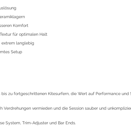
auslösung
eramiklagern
sseren Komfort
extur für optimalen Halt
, extrem langlebig
äumtes Setup
n bis zu fortgeschrittenen Kitesurfern, die Wert auf Performance und 
h Verdrehungen vermieden und die Session sauber und unkompliziert
ase System, Trim-Adjuster und Bar Ends.