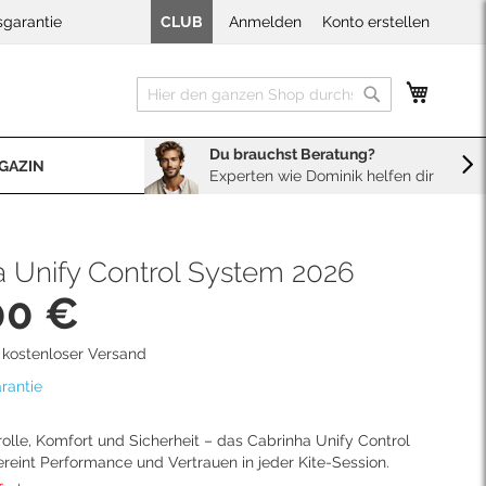
sgarantie
CLUB
Anmelden
Konto erstellen
Mein W
Suche
Suche
Du brauchst Beratung?
GAZIN
Experten wie Dominik helfen dir
BERATUNG
Sales
Neopren Kaufberater
a Unify Control System 2026
00 €
d kostenloser Versand
rantie
olle, Komfort und Sicherheit – das Cabrinha Unify Control
reint Performance und Vertrauen in jeder Kite-Session.