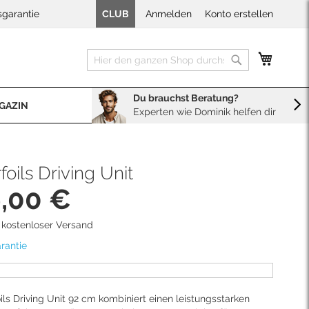
sgarantie
CLUB
Anmelden
Konto erstellen
Mein W
Suche
Suche
Du brauchst Beratung?
GAZIN
Experten wie Dominik helfen dir
BERATUNG
Sales
Neopren Kaufberater
foils Driving Unit
9,00 €
d kostenloser Versand
rantie
ils Driving Unit 92 cm kombiniert einen leistungsstarken