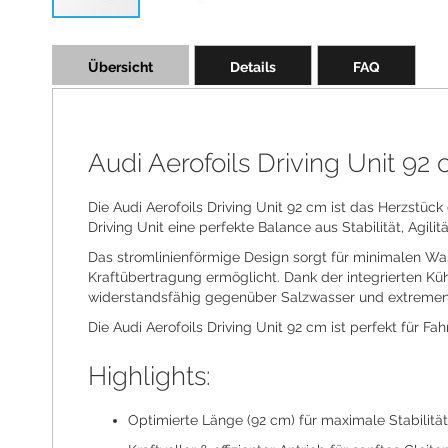
Skip
to
Übersicht
Details
FAQ
the
beginning
of
the
images
Audi Aerofoils Driving Unit 92 c
gallery
Die Audi Aerofoils Driving Unit 92 cm ist das Herzstück
Driving Unit eine perfekte Balance aus Stabilität, Agi
Das stromlinienförmige Design sorgt für minimalen Wa
Kraftübertragung ermöglicht. Dank der integrierten Küh
widerstandsfähig gegenüber Salzwasser und extreme
Die Audi Aerofoils Driving Unit 92 cm ist perfekt für Fa
Highlights:
Optimierte Länge (92 cm) für maximale Stabilität