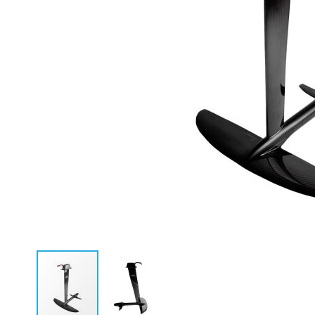
Neoprenanzüge Fullsuit
Caps
Neoprenanzüge Steamer
Bikinis
Neoprenanzüge Shorty
Ponchos
Neopren Hoodies & Jacken
Neopren Tops
Rashguards & Wetshirts
Thermoshirts & Hosen