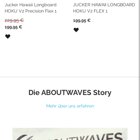
Jucker Hawaii Longboard
JUCKER HAWAII LONGBOARD
HOKU V2 Precision Flex 1
HOKU V2 FLEX 1
229,95 €
199,95 €
Sonderpreis
199,95 €
ZUR
WUNSCHLISTE
ZUR
HINZUFÜGEN
WUNSCHLISTE
HINZUFÜGEN
Die ABOUTWAVES Story
Mehr über uns erfahren