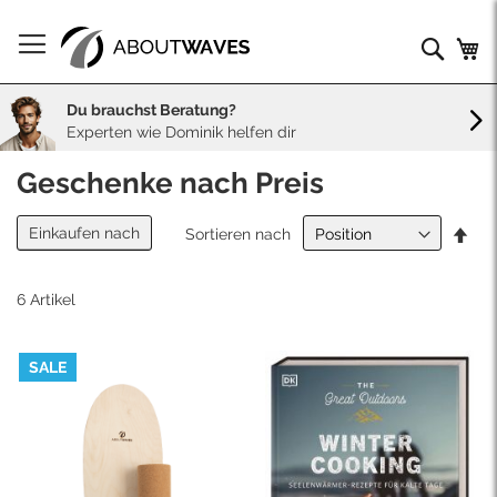
Direkt
zum
Such
Me
Inhalt
Du brauchst Beratung?
Experten wie Dominik helfen dir
Geschenke nach Preis
In
Einkaufen nach
Sortieren nach
abs
Rei
6
Artikel
SALE