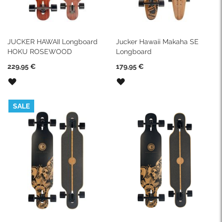
JUCKER HAWAII Longboard
Jucker Hawaii Makaha SE
HOKU ROSEWOOD
Longboard
229,95 €
179,95 €
ZUR
ZUR
WUNSCHLISTE
WUNSCHLISTE
HINZUFÜGEN
HINZUFÜGEN
SALE