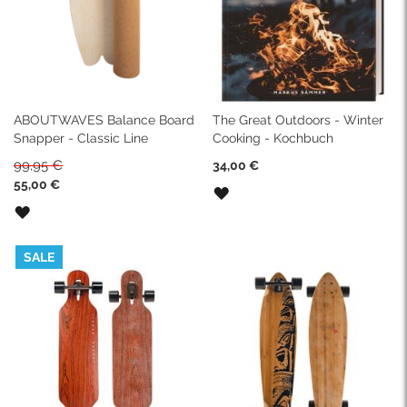
ABOUTWAVES Balance Board
The Great Outdoors - Winter
Snapper - Classic Line
Cooking - Kochbuch
99,95 €
34,00 €
ab
55,00 €
ZUR
WUNSCHLISTE
ZUR
HINZUFÜGEN
WUNSCHLISTE
HINZUFÜGEN
SALE