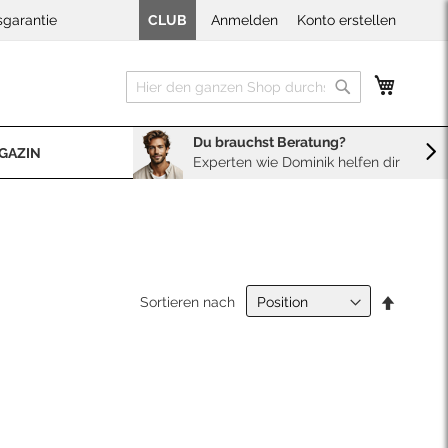
sgarantie
CLUB
Anmelden
Konto erstellen
Mein W
Suche
Suche
Du brauchst Beratung?
GAZIN
Experten wie Dominik helfen dir
BERATUNG
Sales
Neopren Kaufberater
In
Sortieren nach
absteig
Reihenf