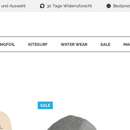
t und Auswahl
30 Tage Widerrufsrecht
Bestprei
NGFOIL
KITESURF
WATER WEAR
SALE
MA
ngfoil Komplettsets
Kite Sets
ACCESSOIRES
E-Life
SPECIALS
ng
ngs
Kites
E-Surf
uit
Neopren Schuhe
Waterwear 
ngfoil Foils
Kiteboards
Foil
rty
Neopren Handschuhe
ngfoil Boards
Bars
Kitesurf
irts
Helme
ngfoil Trapeze
Bindungen
SUP
Beanies
ngfoil Zubehör
Trapeze
Waterwear
Hoods
SALE
ngfoil Outlet
KITESURF FOIL
Windsurf
Prallschutzwesten
mpfoil
Outlet
Kitefoil Komplettsets
Kitefoil Foils