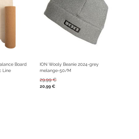
Kitefoil Boards
lance Board
ION Wooly Beanie 2024-grey
c Line
melange-50/M
29,99 €
Sonderpreis
20,99 €