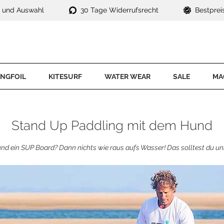
t und Auswahl
30 Tage Widerrufsrecht
Bestprei
NGFOIL
KITESURF
WATER WEAR
SALE
MA
ngfoil Komplettsets
Kite Sets
ACCESSOIRES
E-Life
SPECIALS
ng
ngs
Kites
E-Surf
uit
Neopren Schuhe
Waterwear 
Stand Up Paddling mit dem Hund
ngfoil Foils
Kiteboards
Foil
rty
Neopren Handschuhe
ngfoil Boards
Bars
Kitesurf
irts
Helme
nd ein SUP Board? Dann nichts wie raus aufs Wasser! Das solltest du u
ngfoil Trapeze
Bindungen
SUP
Beanies
ngfoil Zubehör
Trapeze
Waterwear
Hoods
ngfoil Outlet
KITESURF FOIL
Windsurf
Prallschutzwesten
mpfoil
Outlet
Kitefoil Komplettsets
Kitefoil Foils