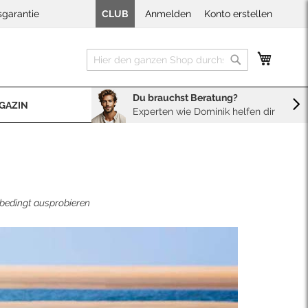
sgarantie
CLUB
Anmelden
Konto erstellen
Mein W
Suche
Suche
Du brauchst Beratung?
GAZIN
Experten wie Dominik helfen dir
BERATUNG
Sales
Neopren Kaufberater
nbedingt ausprobieren