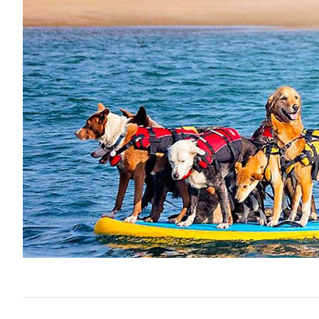
Neoprenanzüge Fullsuit
Caps
Neoprenanzüge Steamer
Bikinis
Neoprenanzüge Shorty
Ponchos
Neopren Hoodies & Jacken
Neopren Tops
Rashguards & Wetshirts
Thermoshirts & Hosen