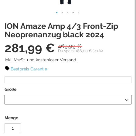
Skip
ION Amaze Amp 4/3 Front-Zip
to
the
Neoprenanzug black 2024
beginning
281,99 €
of
469,99 €
Sonderpreis
the
Du sparst
188,00 €
(
41
%)
images
inkl. MwSt. und kostenloser Versand
gallery
Bestpreis Garantie
Größe
Menge