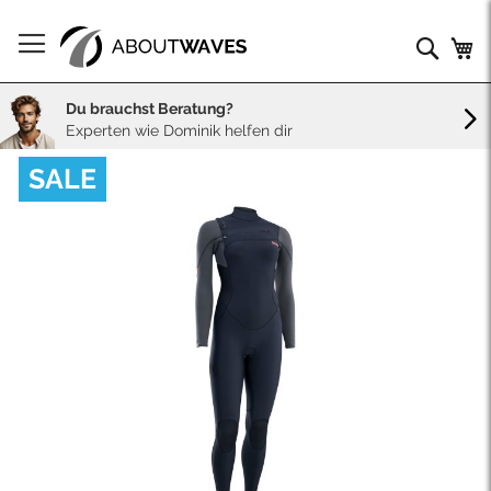
Direkt
zum
Such
Me
Inhalt
Du brauchst Beratung?
Experten wie Dominik helfen dir
Skip
SALE
to
the
end
of
the
images
gallery